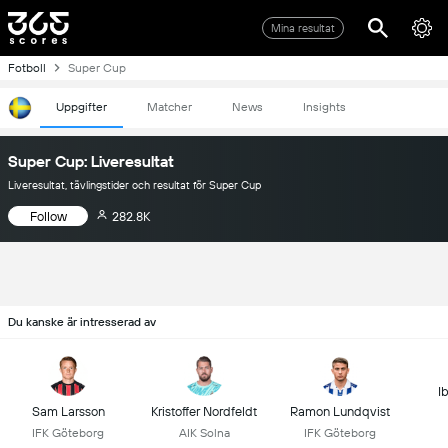
Mina resultat
Fotboll
Super Cup
Uppgifter
Matcher
News
Insights
Super Cup: Liveresultat
Liveresultat, tävlingstider och resultat för Super Cup
Follow
282.8K
Du kanske är intresserad av
I
Sam Larsson
Kristoffer Nordfeldt
Ramon Lundqvist
IFK Göteborg
AIK Solna
IFK Göteborg