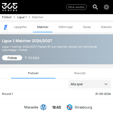
Mina resultat
Fotboll
Ligue 1
Matcher
Uppgifter
Matcher
Ställningar
News
Statistik
Ligue 1: Matcher 2026/2027
Ligue 1-matcher 2026/2027! Platsen för live-matcher, resultat och kommande
matchdagar i Fotboll.
Follow
50.82M
Fixturer
Resultat
Alla spel
Round 1
21-08-2026
18:45
Marseille
Strasbourg