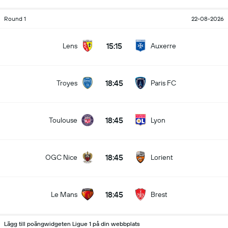
Round 1
22-08-2026
15:15
Lens
Auxerre
18:45
Troyes
Paris FC
18:45
Toulouse
Lyon
18:45
OGC Nice
Lorient
18:45
Le Mans
Brest
Lägg till poängwidgeten Ligue 1 på din webbplats