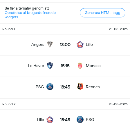
Se fler alternativ genom att
Oprettelse af brugerdefinerede
Generera HTML-tagg
widgets
Round 1
23-08-2026
13:00
Angers
Lille
15:15
Le Havre
Monaco
18:45
PSG
Rennes
Round 2
28-08-2026
18:45
Lille
PSG