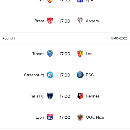
17:00
Brest
Angers
Round 7
17-10-2026
17:00
Troyes
Lens
17:00
Strasbourg
PSG
17:00
Paris FC
Rennes
17:00
Lyon
OGC Nice