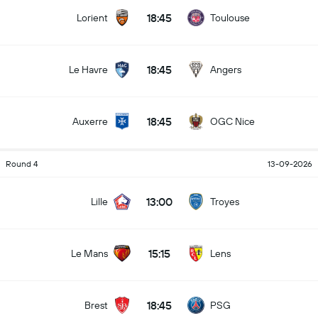
18:45
Lorient
Toulouse
18:45
Le Havre
Angers
18:45
Auxerre
OGC Nice
Round 4
13-09-2026
13:00
Lille
Troyes
15:15
Le Mans
Lens
18:45
Brest
PSG