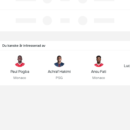
Du kanske är intresserad av
Luc
Paul Pogba
Achraf Hakimi
Ansu Fati
Monaco
PSG
Monaco