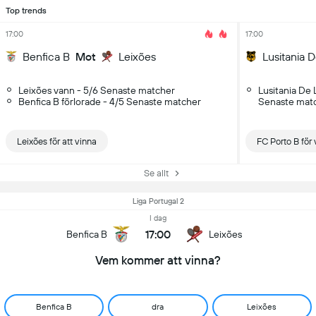
Top trends
17:00
17:00
Benfica B
Mot
Leixões
Leixões vann - 5/6 Senaste matcher
Lusitania De 
Benfica B förlorade - 4/5 Senaste matcher
Senaste mat
Leixões för att vinna
FC Porto B för 
Se allt
Liga Portugal 2
I dag
17:00
Benfica B
Leixões
Vem kommer att vinna?
Benfica B
dra
Leixões