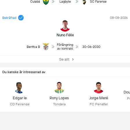
Cuiabá
Lagbyte
SC Farense
Bekräftad
08-08-2026
Nuno Félix
Förlängning
Benfica B
30-06-2030
av kontrakt
Se allt
Du kanske är intresserad av
Dou
Edgar Ie
Rony Lopes
Jorge Meré
P
CD Feirense
Tondela
FC Penafiel