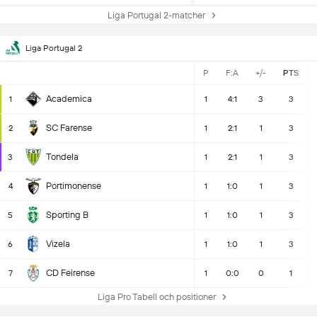
Liga Portugal 2-matcher
Liga Portugal 2
P
F:A
+/-
PTS
Academica
1
1
4:1
3
3
SC Farense
2
1
2:1
1
3
Tondela
3
1
2:1
1
3
Portimonense
4
1
1:0
1
3
Sporting B
5
1
1:0
1
3
Vizela
6
1
1:0
1
3
CD Feirense
7
1
0:0
0
1
Liga Pro Tabell och positioner