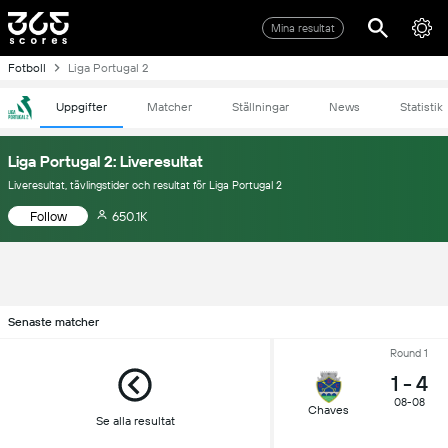
Mina resultat
Fotboll
Liga Portugal 2
Uppgifter
Matcher
Ställningar
News
Statistik
Liga Portugal 2: Liveresultat
Liveresultat, tävlingstider och resultat för Liga Portugal 2
Follow
650.1K
Senaste matcher
Round 1
1
-
4
08-08
Chaves
Se alla resultat