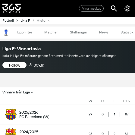
Mina resultat
Fotboll
Liga F
Historik
Uppgifter
Matcher
Ställningar
News
Statistik
Liga F: Vinnartavla
Kolla in Liga F:s mästare genom åren med titelinnehavare av tidigare säsonger.
Follow
309.1K
Vinnare från Liga F
W
D
L
PTS
2025/2026
29
0
1
87
FC Barcelona (W)
2024/2025
28
0
2
84