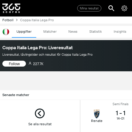
Mina resultat
Fotboll
Coppa Italia Lega Pro
Uppgifter
Matcher
News
Statistik
Insights
Coppa Italia Lega Pro: Liveresultat
Liveresultat, tävlingstider och resultat för Coppa Italia Lega Pro
Follow
227.7K
Senaste matcher
Semi Finals
1
-
1
14-01
Renate
Se alla resultat