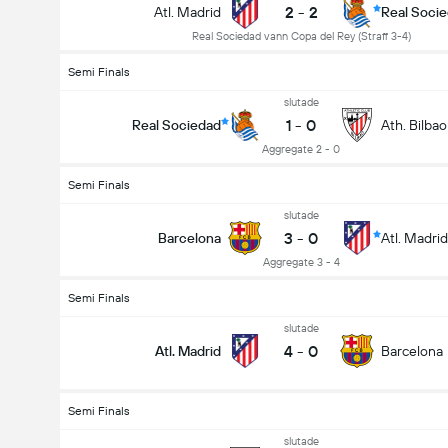
2
-
2
Atl. Madrid
Real Soci
Real Sociedad vann Copa del Rey (Straff 3-4)
Semi Finals
slutade
1
-
0
Real Sociedad
Ath. Bilbao
Aggregate 2 - 0
Semi Finals
slutade
3
-
0
Barcelona
Atl. Madrid
Aggregate 3 - 4
Semi Finals
slutade
4
-
0
Atl. Madrid
Barcelona
Semi Finals
slutade