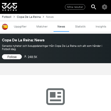
Mina resultat
Fotboll
Copa De La Reina
News
Uppgifter
Matcher
News
Statistik
Insights
Copa De La Reina: News
Senaste nyheter och liveuppdateringar från Copa De La Reina och allt som händer i
Fotboll idag.
Follow
248.5K