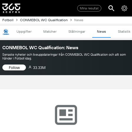
Mina resultat
Fotboll
CONMEBOL WC Qualification
News
Uppgifter
Matcher
Ställningar
News
Statistik
CONMEBOL WC Qualification: News
Senaste nyheter och liveuppdateringar från CONMEBOL WC Qualification och allt som
händer i Fotboll idag.
Follow
33.33M