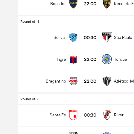
22:00
Boca Jrs.
Recoleta 
Round of 16
00:30
Bolívar
São Paulo
22:00
Tigre
Torque
22:00
Bragantino
Atlético-
Round of 16
00:30
Santa Fe
River
CONMEBOL Sudamericana
13-08
00:30
Santa Fe
River