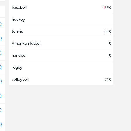
baseboll
Asia
(
1
/36)
hockey
Australia
tennis
Austria
(80)
Amerikan fotboll
Azerbaijan
(1)
handboll
Bahamas
(1)
rugby
Bahrain
volleyboll
Bangladesh
(20)
Barbados
Belarus
(4)
Belgium
Belize