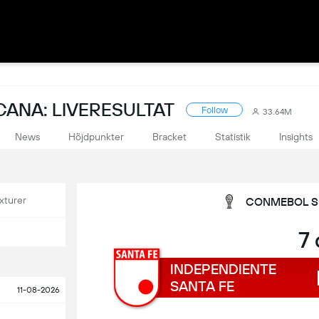
ANA: LIVERESULTAT
Follow
33.64M
News
Höjdpunkter
Bracket
Statistik
Insights
xturer
CONMEBOL Sud
7
INDEPENDIENTE
SANTA FE
11-08-2026