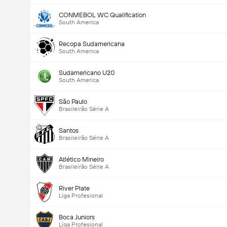
CONMEBOL WC Qualification
South America
Recopa Sudamericana
South America
Sudamericano U20
South America
São Paulo
Brasileirão Série A
Santos
Brasileirão Série A
Atlético Mineiro
Brasileirão Série A
River Plate
Liga Profesional
Boca Juniors
Liga Profesional