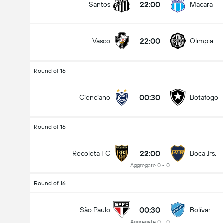
22:00
Santos
Macara
Vem kommer att vinna?
22:00
Vasco
Olimpia
Fe
dra
River
Round of 16
00:30
Cienciano
Botafogo
Round of 16
22:00
Recoleta FC
Boca Jrs.
Aggregate 0 - 0
Round of 16
00:30
São Paulo
Bolívar
Aggregate 0 - 0