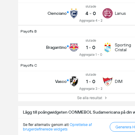
slutade
4
-
0
Cienciano
Lanus
Aggregate 4 - 2
Playoffs B
slutade
Sporting
1
-
0
Bragantino
Cristal
Aggregate 1 - 0
Playoffs C
slutade
1
-
0
Vasco
DIM
Aggregate 3 - 2
Se alla resultat
Lägg till poängwidgeten CONMEBOL Sudamericana på din 
Se fler alternativ genom att
Oprettelse af
Generera 
brugerdefinerede widgets