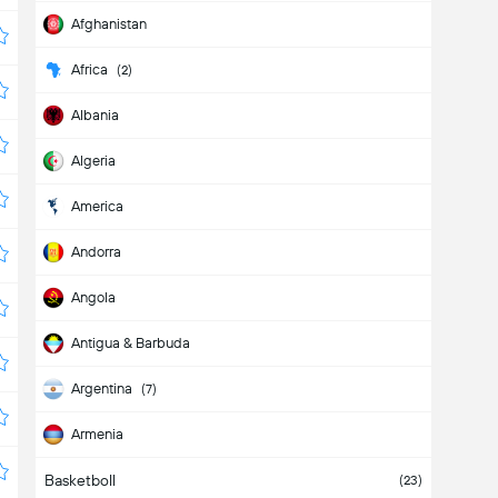
Afghanistan
Africa
(2)
Albania
Algeria
America
Andorra
Angola
Antigua & Barbuda
Argentina
(7)
Armenia
Basketboll
Aruba
(23)