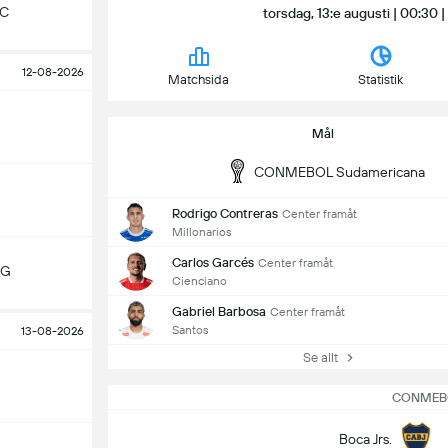
FC
torsdag, 13:e augusti | 00:3
12-08-2026
Matchsida
Statistik
Mål
CONMEBOL Sudamericana
Rodrigo Contreras
Center framåt
Millonarios
Carlos Garcés
Center framåt
MG
Cienciano
Gabriel Barbosa
Center framåt
Santos
13-08-2026
Se allt
CONMEBO
Boca Jrs.