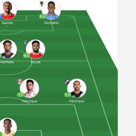
7
8.5
Garcés
González
2
8.6
Mendes
Souza
7.9
9.0
Henrique
Henrique
1