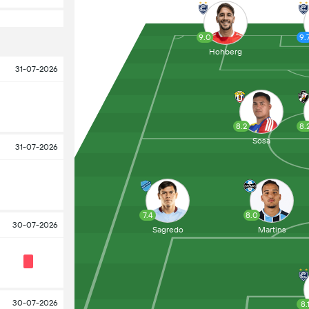
9.0
9.
Hohberg
31-07-2026
8.2
8.
Sosa
31-07-2026
7.4
8.0
30-07-2026
Sagredo
Martins
30-07-2026
8.