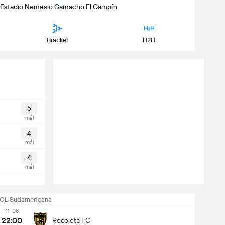
0 | Estadio Nemesio Camacho El Campín
Bracket
H2H
5
mål
4
mål
4
mål
L Sudamericana
11-08
22:00
Recoleta FC