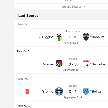
Se alla fixturer
Last Scores
Playoffs D
Efter straffar
1
-
0
O'Higgins
Boca Jrs.
Aggregate 1 - 1
Playoffs F
slutade
0
-
3
Caracas
Santa Fe
Aggregate 0 - 5
Playoffs A
slutade
0
-
1
Gremio
Bolívar
2
Aggregate 2 - 4
Playoffs G