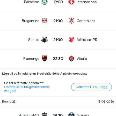
19:00
Palmeiras
Internacional
21:30
Bragantino
Corinthians
21:30
Santos
Athletico-PR
22:30
Flamengo
Vitoria
Lägg till poängwidgeten Brasileirão Série A på din webbplats
Se fler alternativ genom att
Oprettelse af brugerdefinerede
Generera HTML-tagg
widgets
Round 23
15-08-2026
19:30
Atlético-MG
Gremio