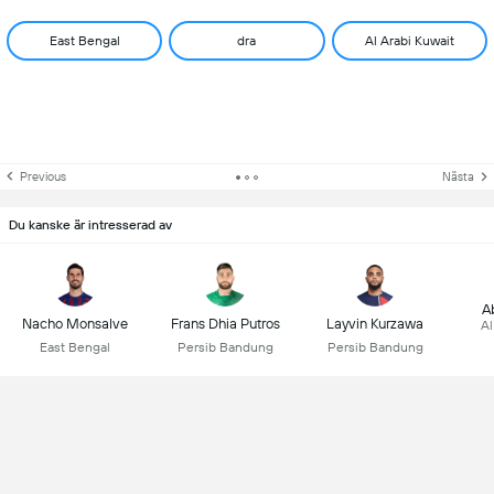
East Bengal
dra
Al Arabi Kuwait
Previous
Nästa
Du kanske är intresserad av
A
Nacho Monsalve
Frans Dhia Putros
Layvin Kurzawa
Al
East Bengal
Persib Bandung
Persib Bandung