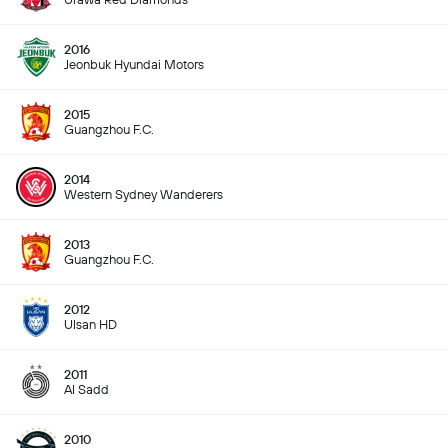
2016
Jeonbuk Hyundai Motors
2015
Guangzhou F.C.
2014
Western Sydney Wanderers
2013
Guangzhou F.C.
2012
Ulsan HD
2011
Al Sadd
2010