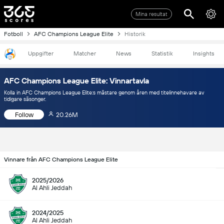
Mina resultat
Fotboll
AFC Champions League Elite
Historik
Uppgifter
Matcher
News
Statistik
Insights
AFC Champions League Elite: Vinnartavla
Kolla in AFC Champions League Elite:s mästare genom åren med titelinnehavare av
tidigare säsonger.
Follow
20.26M
Vinnare från AFC Champions League Elite
2025/2026
Al Ahli Jeddah
2024/2025
Al Ahli Jeddah