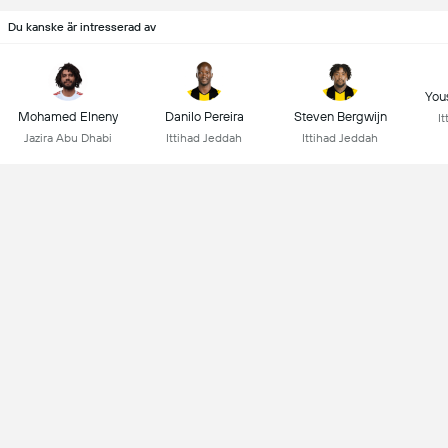
Du kanske är intresserad av
You
Mohamed Elneny
Danilo Pereira
Steven Bergwijn
I
Jazira Abu Dhabi
Ittihad Jeddah
Ittihad Jeddah