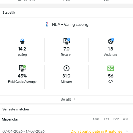
Statistik
NBA - Vanlig säsong
14.2
7.0
1.8
poäng
Returer
Assisters
45%
31.0
56
Field Goals Average
Minuter
GP
Se allt
Senaste matcher
Min
Pts
Reb
Ast
Mavericks
07-04-2026 - 17-07-2026
Didn't participate in 9 matches