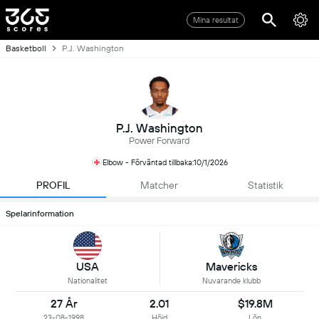
Mina resultat
Basketboll
P.J. Washington
P.J. Washington
Power Forward
Elbow - Förväntad tillbaka:10/1/2026
PROFIL
Matcher
Statistik
Spelarinformation
USA
Mavericks
Nationalitet
Nuvarande klubb
27 År
2.01
$19.8M
23-08-1998
Höjd
Lön