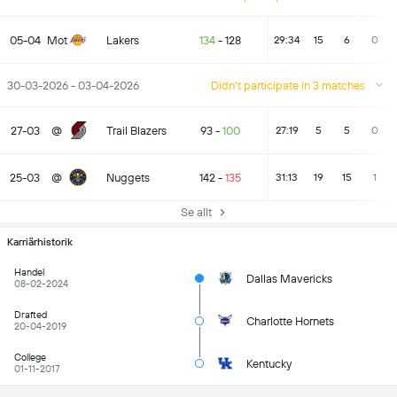
05-04
Mot
Lakers
134
-
128
29:34
15
6
0
30-03-2026 - 03-04-2026
Didn't participate in 3 matches
27-03
@
Trail Blazers
93
-
100
27:19
5
5
0
25-03
@
Nuggets
142
-
135
31:13
19
15
1
Se allt
Karriärhistorik
Handel
Dallas Mavericks
08-02-2024
Drafted
Charlotte Hornets
20-04-2019
College
Kentucky
01-11-2017