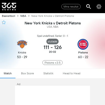
Mina resultat
Basketboll
NBA
New York Knicks v Detroit Pistons
New York Knicks v Detroit Pistons
USA, NBA
Spel undefined, Serier: 0 - 1
slutade
111
-
126
20-02
Knicks
Pistons
53 - 29
60 - 22
Pistons +3.5
Match
Box Score
Statistik
Head to Head
Ad