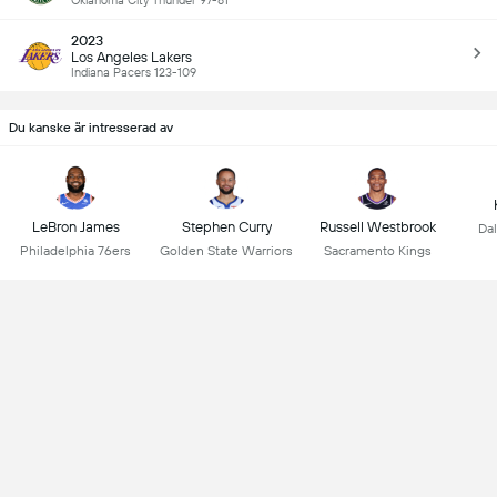
Oklahoma City Thunder 97-81
2023
Los Angeles Lakers
Indiana Pacers 123-109
Du kanske är intresserad av
LeBron James
Stephen Curry
Russell Westbrook
Dal
Philadelphia 76ers
Golden State Warriors
Sacramento Kings