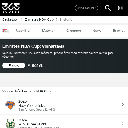
Mina resultat
Basketboll
Emirates NBA Cup
Historik
Uppgifter
Matcher
Gruupper
News
Bracket
Emirates NBA Cup: Vinnartavla
Kolla in Emirates NBA Cup:s mästare genom åren med titelinnehavare av tidigare
säsonger.
Follow
505.6K
Vinnare från Emirates NBA Cup
2025
New York Knicks
San Antonio Spurs 124-113
2024
Milwaukee Bucks