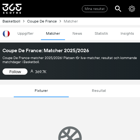
Mina resultat
Basketboll
Coupe De France
Matcher
Uppgifter
Matcher
News
Statistik
Insights
Coupe De France: Matcher 2025/2026
Coupe De France-matcher 2025/2026! Platsen för live-matcher, resultat och kommande
matchdagar i Basketboll.
Follow
369.7K
Fixturer
Resultat