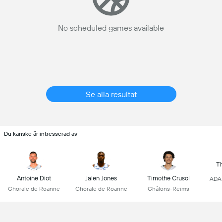
No scheduled games available
Se alla resultat
Du kanske är intresserad av
T
Antoine Diot
Jalen Jones
Timothe Crusol
ADA 
Chorale de Roanne
Chorale de Roanne
Châlons-Reims