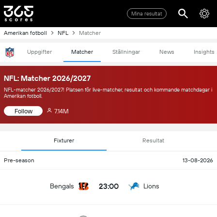
Mina resultat
Amerikan fotboll
NFL
Matcher
Uppgifter
Matcher
Ställningar
News
Insights
NFL: Matcher 2026/2027
NFL-matcher 2026/2027! Platsen för live-matcher, resultat och kommande matchdagar i
Amerikan fotboll.
Follow
7.14M
Fixturer
Resultat
Pre-season
13-08-2026
23:00
Bengals
Lions