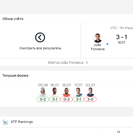
Обзор счёта
UTS - 7th Place
3
-
1
18.07
João
Смотреть все результаты
Fonseca
Матчи João Fonseca
Текущая форма
05.08
18.07
18.07
17.07
03.07
0
-
2
3
-
1
0
-
3
3
-
1
3
-
0
ATP Rankings
О