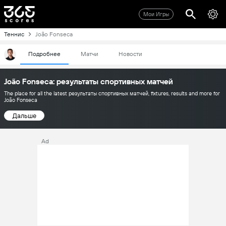
Мои Игры
Теннис
João Fonseca
Подробнее
Матчи
Новости
João Fonseca: результаты спортивных матчей
The place for all the latest результаты спортивных матчей, fixtures, results and more for
João Fonseca
Дальше
Ad