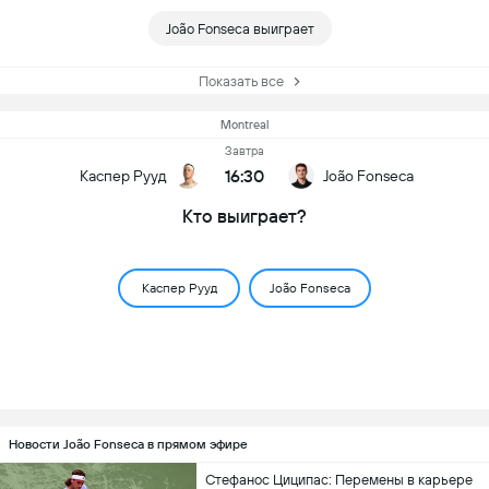
João Fonseca выиграет
Показать все
Montreal
Завтра
16:30
Каспер Рууд
João Fonseca
Кто выиграет?
Каспер Рууд
João Fonseca
Новости João Fonseca в прямом эфире
Стефанос Циципас: Перемены в карьере