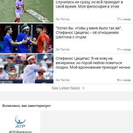
случились не сразу, но всё приходит в
своё время. Моя философия в этом
отношении близка к буддистской
Go Tennis
17 ч. назад
"Хотел бы, чтобы у меня было так же".
Стефанос Циципас - об отношениях
Шелтона с отцом
Go Tennis
17 ч. назад
Стефанос Циципас: Я не хожу на
вечеринки, но порой люблю ложиться
поздно. Моё вдохновение приходит ночью
Go Tennis
18 ч. назад
See Latest News
Возможно, вас заинтересует
ATP Rankings