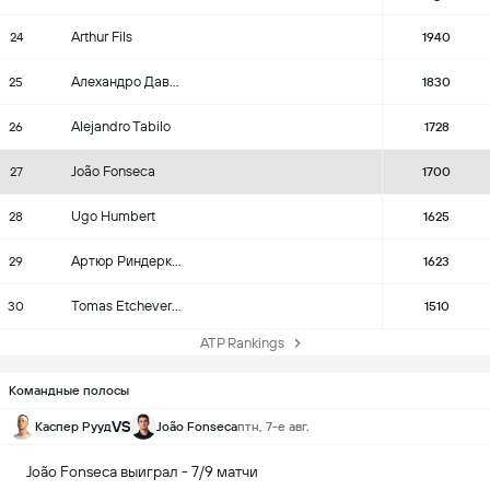
Arthur Fils
24
1940
Алехандро Давидович Фокина
25
1830
Alejandro Tabilo
26
1728
João Fonseca
27
1700
Ugo Humbert
28
1625
Артюр Риндеркнеш
29
1623
Tomas Etcheverry
30
1510
ATP Rankings
Командные полосы
VS
Каспер Рууд
João Fonseca
птн, 7-е авг.
João Fonseca выиграл - 7/9 матчи