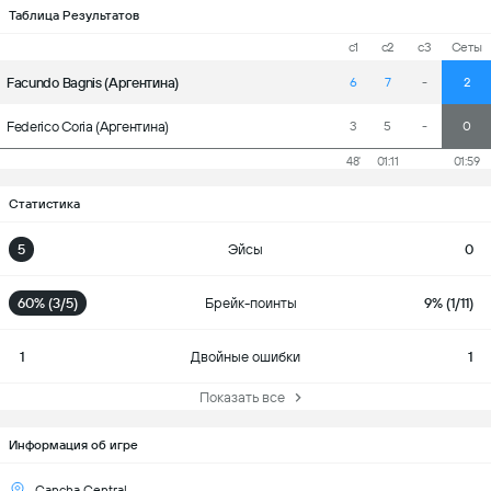
Таблица Результатов
с1
с2
с3
Cеты
Facundo Bagnis (Аргентина)
6
7
-
2
Federico Coria (Аргентина)
3
5
-
0
48'
01:11
01:59
Статистика
5
Эйсы
0
60% (3/5)
Брейк-поинты
9% (1/11)
1
Двойные ошибки
1
Показать все
Информация об игре
Cancha Central