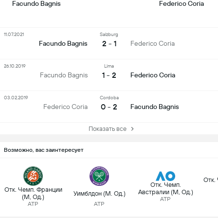
Facundo Bagnis
Federico Coria
11.07.2021
Salzburg
2 - 1
Facundo Bagnis
Federico Coria
26.10.2019
Lima
1 - 2
Facundo Bagnis
Federico Coria
03.02.2019
Cordoba
0 - 2
Federico Coria
Facundo Bagnis
Показать все
Возможно, вас заинтересует
Отк.
Отк. Чемп.
Отк. Чемп. Франции
Австралии (М, Од.)
Уимблдон (М. Од.)
(М, Од.)
ATP
ATP
ATP