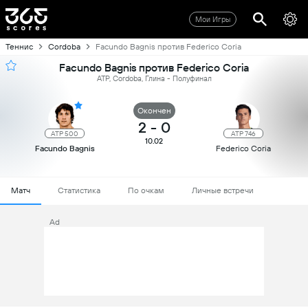
Мои Игры
Теннис
Cordoba
Facundo Bagnis против Federico Coria
Facundo Bagnis против Federico Coria
ATP, Cordoba, Глина - Полуфинал
Oкончен
2
-
0
ATP 500
ATP 746
10.02
Facundo Bagnis
Federico Coria
Матч
Статистика
По очкам
Личные встречи
Ad