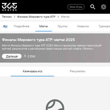
Мои Игры
Теннис
Финалы Мирового тура ATP
Матчи
Подробнее
Матчи
Группы
Новости
Турнирн
Финалы Мирового тура ATP: матчи 2025
Матчи Финалы Мирового тура ATP 2025! Место просмотра прямых трансляций
матчей, результатов и расписания предстоящих матчей спорта «Теннис».
Дальше
2.15M
Календарь игр
Результаты