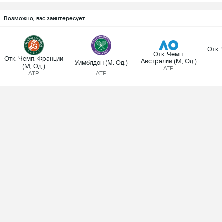
Возможно, вас заинтересует
Отк.
Отк. Чемп.
Отк. Чемп. Франции
Австралии (М, Од.)
Уимблдон (М. Од.)
(М, Од.)
ATP
ATP
ATP