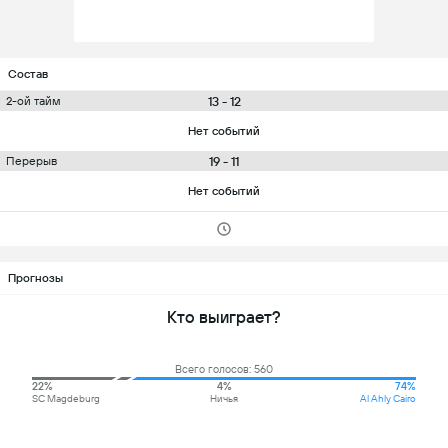
Состав
13 - 12
2-ой тайм
Нет событий
19 - 11
Перерыв
Нет событий
Прогнозы
Кто выиграет?
Всего голосов: 560
22%
4%
74%
SC Magdeburg
Ничья
Al Ahly Cairo