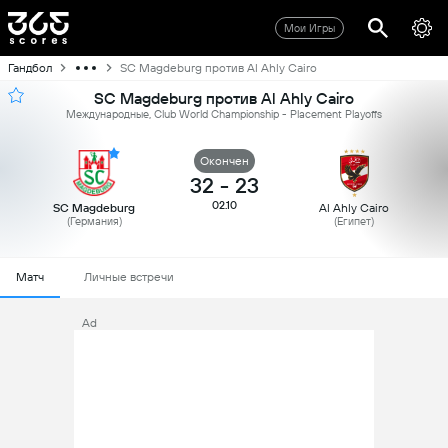
Мои Игры
Гандбол
SC Magdeburg против Al Ahly Cairo
SC Magdeburg против Al Ahly Cairo
Международные, Club World Championship - Placement Playoffs
Oкончен
32
-
23
02.10
SC Magdeburg
Al Ahly Cairo
(Германия)
(Египет)
Матч
Личные встречи
Ad