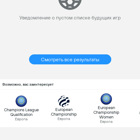
Уведомление о пустом списке будущих игр
Смотреть все результаты
Возможно, вас заинтересует
European
European
Champions League
Championship
Championship
Qualification
Women
Европа
Европа
Европа