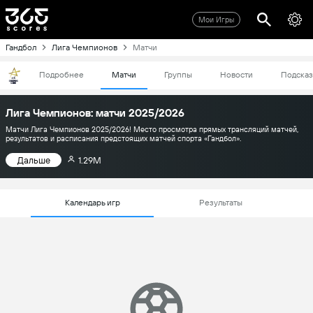
Мои Игры
Гандбол
Лига Чемпионов
Матчи
Подробнее
Матчи
Группы
Новости
Подсказ
Лига Чемпионов: матчи 2025/2026
Матчи Лига Чемпионов 2025/2026! Место просмотра прямых трансляций матчей,
результатов и расписания предстоящих матчей спорта «Гандбол».
Дальше
1.29M
Календарь игр
Результаты