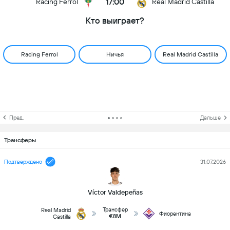
17:00
Racing Ferrol
Real Madrid Castilla
Кто выиграет?
Racing Ferrol
Ничья
Real Madrid Castilla
Пред.
Дальше
Трансферы
Подтверждено
31.07.2026
Víctor Valdepeñas
Трансфер
Real Madrid
Фиорентина
€8M
Castilla