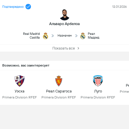
Подтверждено
12.01.2026
Альваро Арбелоа
Real Madrid
Реал
Назначен
Castilla
Мадрид
Показать все
Возможно, вас заинтересует
Р
Уэска
Реал Сарагоса
Луго
Prime
Primera Division RFEF
Primera Division RFEF
Primera Division RFEF