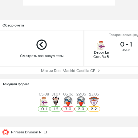
Обзор счёта
Товарищеские (клу
0
-
1
05.08
Depor La
Смотреть все результаты
Coruña B
Матчи Real Madrid Castilla CF
Текущая форма
05.08
31.07
05.06
29.05
23.05
0
-
1
1
-
2
3
-
0
2
-
0
2
-
2
Primera Division RFEF