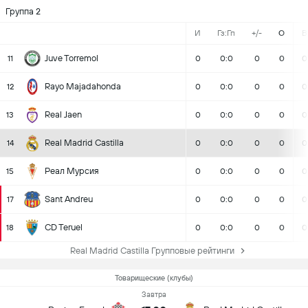
Группа 2
И
Гз:Гп
+/-
О
В
Juve Torremol
11
0
0:0
0
0
0
Rayo Majadahonda
12
0
0:0
0
0
0
Real Jaen
13
0
0:0
0
0
0
Real Madrid Castilla
14
0
0:0
0
0
0
Реал Мурсия
15
0
0:0
0
0
0
Sant Andreu
17
0
0:0
0
0
0
CD Teruel
18
0
0:0
0
0
0
Real Madrid Castilla Групповые рейтинги
Товарищеские (клубы)
Завтра