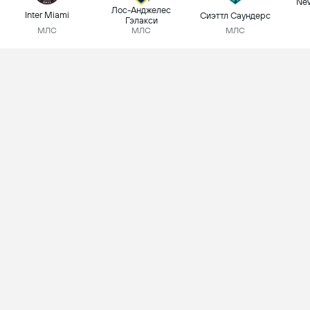
New
Лос-Анджелес
Inter Miami
Сиэттл Саундерс
Гэлакси
МЛС
МЛС
МЛС