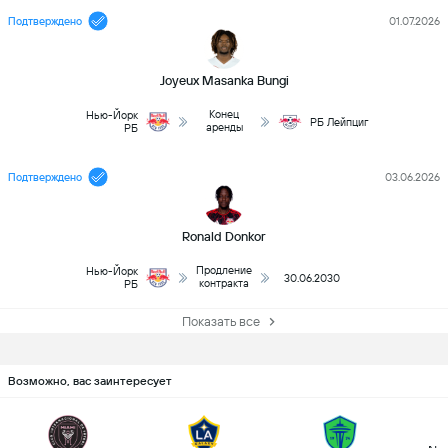
Подтверждено
01.07.2026
Joyeux Masanka Bungi
Конец
Нью-Йорк
РБ Лейпциг
аренды
РБ
Подтверждено
03.06.2026
Ronald Donkor
Продление
Нью-Йорк
30.06.2030
контракта
РБ
Показать все
Возможно, вас заинтересует