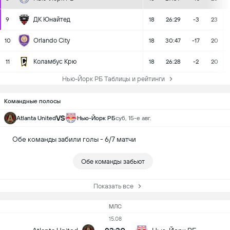
ДК Юнайтед
9
18
26:29
-3
23
Orlando City
10
18
30:47
-17
20
Коламбус Крю
11
18
26:28
-2
20
Нью-Йорк РБ Таблицы и рейтинги
Командные полосы
VS
Atlanta United
Нью-Йорк РБ
суб, 15-е авг.
Обе команды забили голы - 6/7 матчи
Обе команды забьют
Показать все
МЛС
15.08