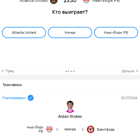
23:30
Atlanta United
Нью-Йорк РБ
Кто выиграет?
Atlanta United
Ничья
Нью-Йорк РБ
Пред.
Дальше
Трансферы
Подтверждено
30.07.2026
Aidan Stokes
Нью-Йорк
Аренда
Брентфорд
РБ