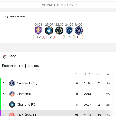
Матчи Нью-Йорк РБ
Текущая форма
01.08
25.07
22.07
24.05
16.05
3
-
2
0
-
2
3
-
1
1
-
2
1
-
1
МЛС
Восточная конференция
И
Гз:Гп
+/-
О
New York City
5
18
31:24
7
26
Cincinnati
6
18
45:44
1
26
Charlotte FC
7
18
29:27
2
25
Нью-Йорк РБ
8
18
29:39
-10
25