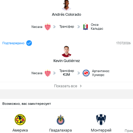
Andrés Colorado
Онсе
Трансфер
Necaxa
Кальдас
Подтверждено
17.07.2026
Kevin Gutiérrez
Трансфер
Аргентинос
Necaxa
€2M
Хуниорс
Показать все
Возможно, вас заинтересует
Америка
Гвадалахара
Монтеррей
Прим