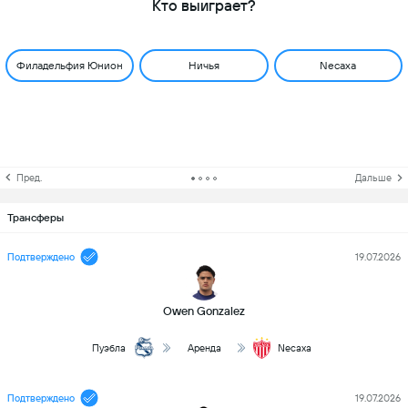
Кто выиграет?
Филадельфия Юнион
Ничья
Necaxa
Пред.
Дальше
Трансферы
Подтверждено
19.07.2026
Owen Gonzalez
Пуэбла
Аренда
Necaxa
Подтверждено
19.07.2026