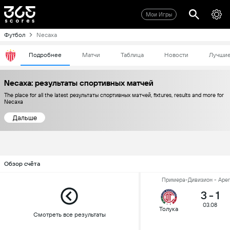
Мои Игры
Футбол
Necaxa
Подробнее
Матчи
Таблица
Новости
Лучши
Necaxa: результаты спортивных матчей
The place for all the latest результаты спортивных матчей, fixtures, results and more for
Necaxa
Дальше
Обзор счёта
Примера-Дивизион - Apert
3
-
1
03.08
Толука
Смотреть все результаты