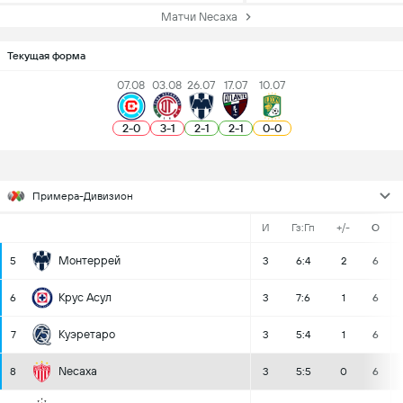
Матчи Necaxa
Текущая форма
07.08
03.08
26.07
17.07
10.07
2
-
0
3
-
1
2
-
1
2
-
1
0
-
0
Примера-Дивизион
И
Гз:Гп
+/-
О
Монтеррей
5
3
6:4
2
6
Крус Асул
6
3
7:6
1
6
Куэретаро
7
3
5:4
1
6
Necaxa
8
3
5:5
0
6