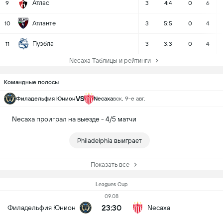
Атлас
9
3
4:4
0
6
Атланте
10
3
5:5
0
4
Пуэбла
11
3
3:3
0
4
Necaxa Таблицы и рейтинги
Командные полосы
VS
Филадельфия Юнион
Necaxa
вск, 9-е авг.
Necaxa проиграл на выезде - 4/5 матчи
Philadelphia выиграет
Показать все
Leagues Cup
09.08
23:30
Филадельфия Юнион
Necaxa