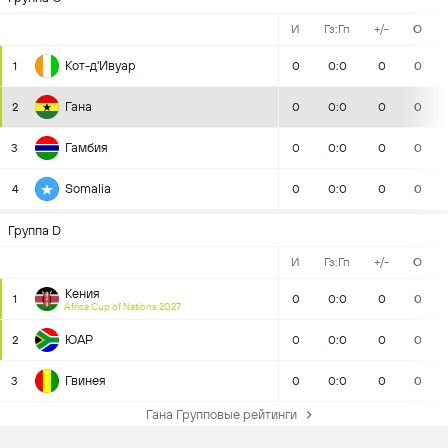
И
Гз:Гп
+/-
О
Кот-д'Ивуар
1
0
0:0
0
0
Гана
2
0
0:0
0
0
Гамбия
3
0
0:0
0
0
Somalia
4
0
0:0
0
0
Группа D
И
Гз:Гп
+/-
О
Кения
1
0
0:0
0
0
Africa Cup of Nations 2027
ЮАР
2
0
0:0
0
0
Гвинея
3
0
0:0
0
0
Гана Групповые рейтинги