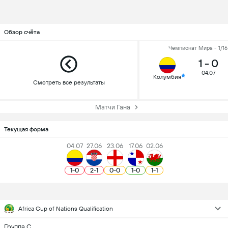
Обзор счёта
Чемпионат Мира - 1/1
1
-
0
04.07
Колумбия
Смотреть все результаты
Матчи Гана
Текущая форма
04.07
27.06
23.06
17.06
02.06
1
-
0
2
-
1
0
-
0
1
-
0
1
-
1
Africa Cup of Nations Qualification
Группа С