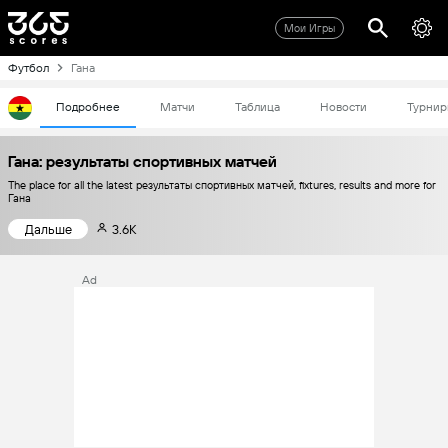
Мои Игры
Футбол
Гана
Подробнее
Матчи
Таблица
Новости
Турнир
Гана: результаты спортивных матчей
The place for all the latest результаты спортивных матчей, fixtures, results and more for
Гана
Дальше
3.6K
Ad