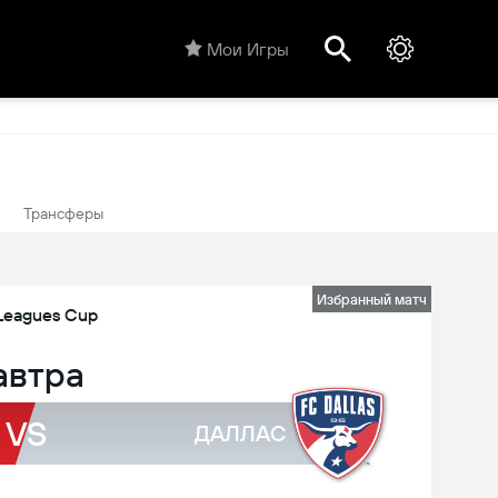
Мои Игры
Трансферы
Избранный матч
Leagues Cup
автра
VS
ДАЛЛАС