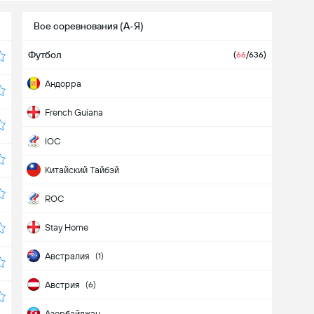
Все соревнования (А-Я)
Футбол
(
66
/636)
Aндорра
French Guiana
IOC
Kитайский Тайбэй
ROC
Stay Home
Австралия
(1)
Австрия
(6)
Азербайджан