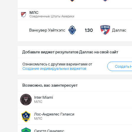
Всего голов в матче (2.5)
МЛС
Соединенные Штаты Америки
1:30
Ванкувер Уайткэпс
Даллас
Менее
Более
Добавьте виджет результатов Даллас на свой сайт
Ознакомьтесь с другими вариантами от
Создать 
Создание индивидуальных виджетов
Возможно, вас заинтересует
Inter Miami
МЛС
Лос-Анджелес Гэлакси
МЛС
Сиэттл Саундерс