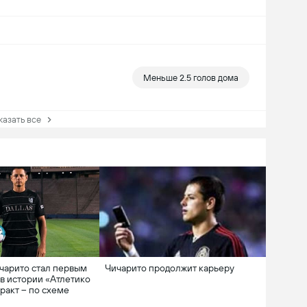
Меньше 2.5 голов дома
зать все
чарито стал первым
Чичарито продолжит карьеру
в истории «Атлетико
ракт – по схеме
удет выступать во