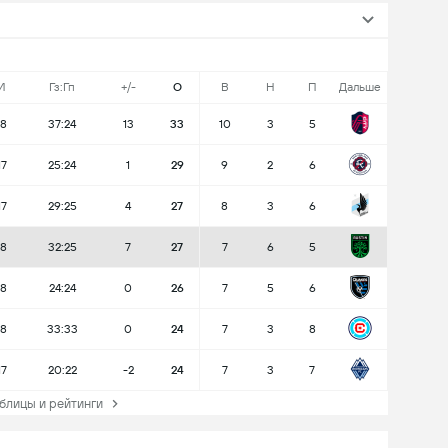
И
Гз:Гп
+/-
О
В
Н
П
Дальше
18
37:24
13
33
10
3
5
17
25:24
1
29
9
2
6
17
29:25
4
27
8
3
6
18
32:25
7
27
7
6
5
18
24:24
0
26
7
5
6
18
33:33
0
24
7
3
8
17
20:22
-2
24
7
3
7
лицы и рейтинги