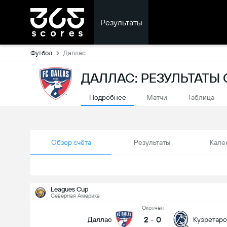
Результаты
Футбол
Даллас
ДАЛЛАС: РЕЗУЛЬТАТЫ
Подробнее
Матчи
Таблица
Обзор счёта
Результаты
Кале
Leagues Cup
Северная Америка
Oкончен
2
-
0
Даллас
Куэретаро