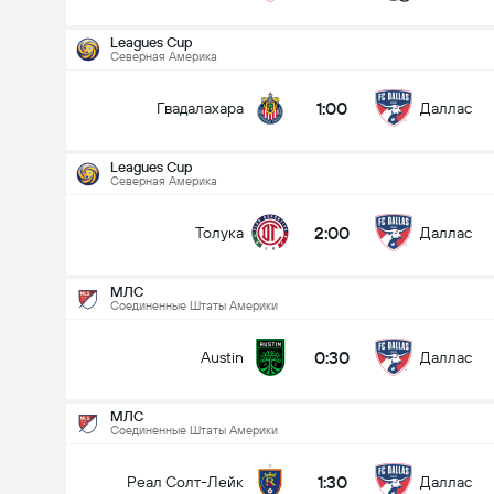
Leagues Cup
Северная Америка
1:00
Гвадалахара
Даллас
Leagues Cup
Северная Америка
2:00
Толука
Даллас
МЛС
Соединенные Штаты Америки
0:30
Austin
Даллас
МЛС
Соединенные Штаты Америки
Leagues Cup
13.08
1:30
Реал Солт-Лейк
Даллас
2:00
Толука
Даллас