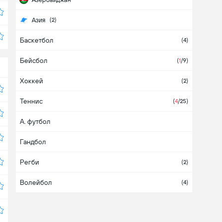
Азия
(2)
Баскетбол
Албания
(4)
Бейсбол
Алжир
(
1
/9)
Хоккей
Америка
(2)
Теннис
Англия
(
1
/131)
(
4
/25)
А. футбол
Ангола
Гандбол
Антигуа и Барбуда
Регби
Аргентина
(36)
(2)
Волейбол
Армения
(1)
(4)
Аруба