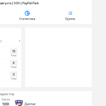
вгуста | 1:00 | PayPal Park
Статистика
Группы
up
13
Голы
6
Голы
3
Голы
eagues Cup
Завтра
1:00
Даллас