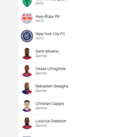
МЛС
Нью-Йорк РБ
МЛС
New York City FC
МЛС
Santi Moreno
Даллас
Osaze Urhoghide
Даллас
Sebastien Ibeagha
Даллас
Christian Cappis
Даллас
Louicius Deedson
Даллас