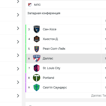
МЛС
Западная конференция
Сан-Хосе
3
Хьюстон Д.
4
Реал Солт-Лейк
5
Даллас
6
St. Louis City
7
Portland
8
Сиэттл Саундерс
9
Даллас Таб