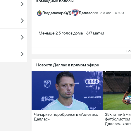
Командные полосы
VS
Гвадалахара
Даллас
вск, 9-е авг. - 01:00
Меньше 2.5 голов дома - 6/7 матчи
Пока
Новости Даллас в прямом эфире
Чичарито перебрался в «Атлетико
38-летний Чи
Даллас»
футболистом 
Даллас», конт
«2+1». Клуб б