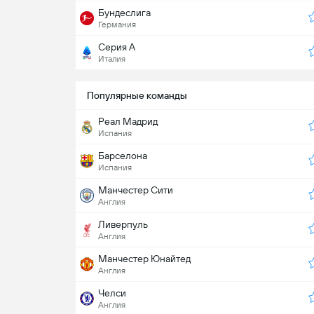
Бундеслига
Германия
Серия А
Италия
Популярные команды
Реал Мадрид
Испания
Барселона
Испания
Манчестер Сити
Англия
Ливерпуль
Англия
Манчестер Юнайтед
Англия
Челси
Англия