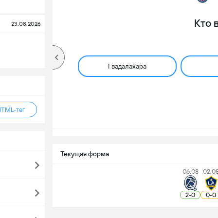
Кто 
23.08.2026
Гвадалахара
HTML-тег
Текущая форма
06.08
02.0
2
-
0
0
-
0