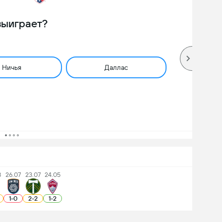
выиграет?
Ничья
Даллас
8
26.07
23.07
24.05
1
-
0
2
-
2
1
-
2