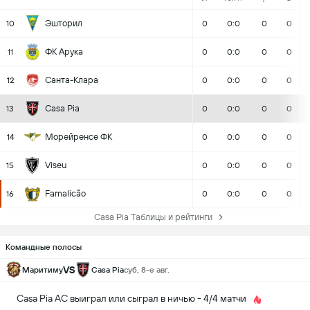
Эшторил
10
0
0:0
0
0
ФК Арука
11
0
0:0
0
0
Санта-Клара
12
0
0:0
0
0
Casa Pia
13
0
0:0
0
0
Морейренсе ФК
14
0
0:0
0
0
Viseu
15
0
0:0
0
0
Famalicão
16
0
0:0
0
0
Casa Pia Таблицы и рейтинги
Командные полосы
VS
Маритиму
Casa Pia
суб, 8-е авг.
Casa Pia AC выиграл или сыграл в ничью - 4/4 матчи