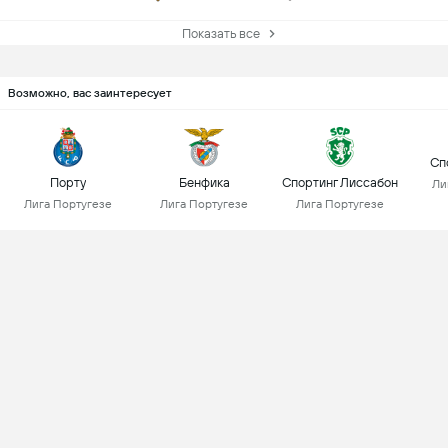
Показать все
Возможно, вас заинтересует
Сп
Порту
Бенфика
Спортинг Лиссабон
Ли
Лига Португезе
Лига Португезе
Лига Португезе