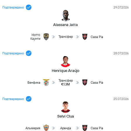
Подтверждено
29.07.2026
Alassana Jatta
Ноттс
Трансфер
Casa Pia
Каунти
Подтверждено
28.07.2026
Henrique Araújo
Трансфер
Бенфика
Casa Pia
€1.3M
Подтверждено
25.07.2026
Selvi Clua
Альмерия
Аренда
Casa Pia