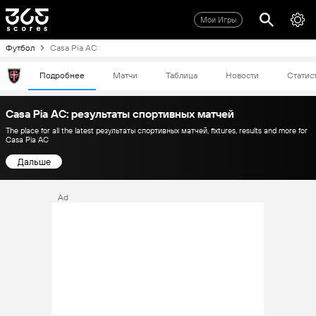
Мои Игры
Футбол
Casa Pia AC
Подробнее
Матчи
Таблица
Новости
Статис
Casa Pia AC: результаты спортивных матчей
The place for all the latest результаты спортивных матчей, fixtures, results and more for
Casa Pia AC
Дальше
Ad