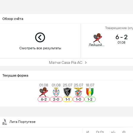
Обзор счёта
Товарищеские (клу
6
-
2
01.08
Лейшойнш
Смотреть все результаты
Матчи Casa Pia AC
Текущая форма
01.08
01.08
25.07
25.07
18.07
6
-
2
2
-
0
1
-
1
1
-
0
1
-
2
Лига Португезе
И
Гз:Гп
+/-
О