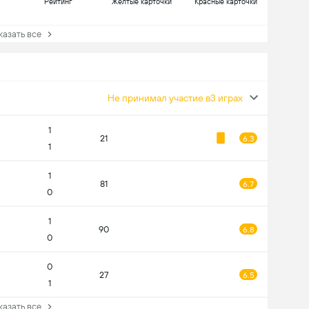
Рейтинг
Желтые карточки
Красные карточки
зать все
Не принимал участие в3 играх
1
21
6.3
1
1
81
6.7
0
1
90
6.8
0
0
27
6.5
1
зать все