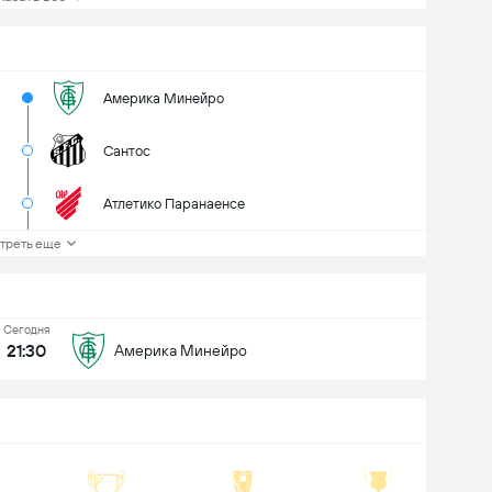
Америка Минейро
Сантос
Атлетико Паранаенсе
треть еще
Сегодня
21:30
Америка Минейро