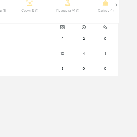
 Кубок Бразилии (1) 
 Серия Б (1) 
 Паулиста А1 (1) 
 Carioca (1) 
4
2
0
10
4
1
8
0
0