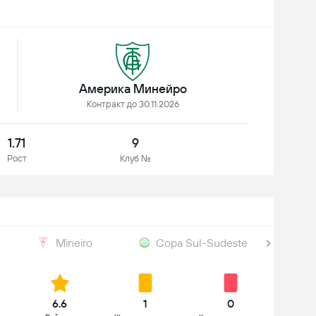
Америка Минейро
Контракт до 30.11.2026
1.71
9
Рост
Клуб №
Mineiro
Copa Sul-Sudeste
6.6
1
0