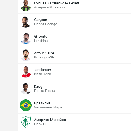
Сильва Карвальо Маноел
Америка Минейро
Clayson
Спорт Ресифе
Gilberto
Londrina
Arthur Caike
Botafogo-SP
Janderson
Вила Нова
Кафу
Понте Прета
Бразилия
Чемпионат Мира
Америка Минейро
Серия Б