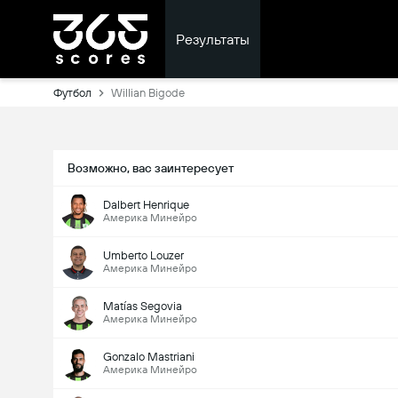
Результаты
Футбол
Willian Bigode
Возможно, вас заинтересует
Dalbert Henrique
Америка Минейро
Umberto Louzer
Америка Минейро
Matías Segovia
Америка Минейро
Gonzalo Mastriani
Америка Минейро