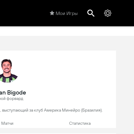
Мои Игры
ian Bigode
рой форвард
бол, выступающий за клуб Америка Минейро (Бразилия).
Матчи
Статистика