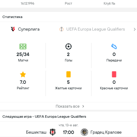
16.12.1996
Рост
Клуб №
Статистика
Суперлига
UEFA Europa League Qualifiers
25/34
2
0
Матчи
Голы
Передачи
7.0
5
0
Рейтинг
Желтые карточки
Красные карточки
Показать все
Следующая игра - UEFA Europa League Qualifiers
чтв, 13-е авг.
17:00
Бешикташ
Градец Кралове