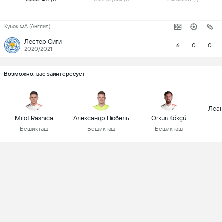
Кубок ФА (Англия)
Лестер Сити
6
0
0
2020/2021
Возможно, вас заинтересует
Леан
Milot Rashica
Александр Нюбель
Orkun Kökçü
Бешикташ
Бешикташ
Бешикташ