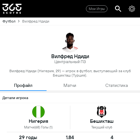
Мои Игры
Футбол
Вилфред Ндиди
Вилфред Ндиди
Центральный ПЗ
Вилфред Ндиди (Нигерия, 29) — игрок в футбол, выступающий за клуб
Бешикташ (Турция).
Профайл
Матчи
Статистика
Детали игрока
Нигерия
Бешикташ
Матчи(68) Голы (1)
Текущий клуб
29 годы
1.84
4