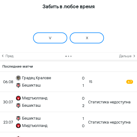
Забить в любое время
V
X
Пред.
Дальше
Последние матчи
Градец Кралове
0
06.08
15
6.7
Бешикташ
1
Мидтъюлланд
0
30.07
Статистика недоступна
Бешикташ
2
Бешикташ
1
23.07
Статистика недоступна
Мидтъюлланд
0