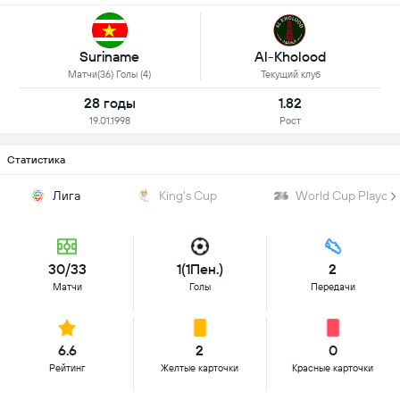
Suriname
Al-Kholood
Матчи(36) Голы (4)
Текущий клуб
28 годы
1.82
19.01.1998
Рост
Статистика
Лига
King's Cup
World Cup Playoff
30/33
1(1Пен.)
2
Матчи
Голы
Передачи
6.6
2
0
Рейтинг
Желтые карточки
Красные карточки