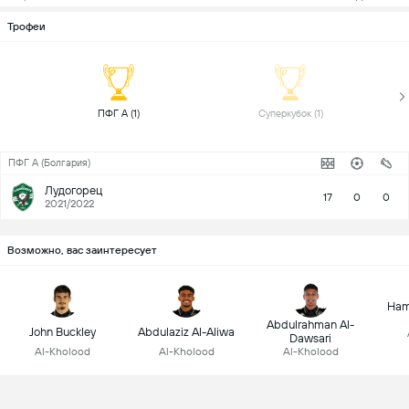
Трофеи
 ПФГ А (1) 
 Суперкубок (1) 
ПФГ А (Болгария)
Лудогорец
17
0
0
2021/2022
Возможно, вас заинтересует
Ham
Abdulrahman Al-
John Buckley
Abdulaziz Al-Aliwa
Dawsari
Al-Kholood
Al-Kholood
Al-Kholood