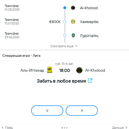
Трансфер
Al-Kholood
31.08.2025
Трансфер
€800K
Хаммарбю
15.07.2022
Трансфер
Лудогорец
29.06.2021
Смотреть еще
Следующая игра - Лига
суб, 15-е авг.
18:00
Аль-Иттихад
Al-Kholood
Забить в любое время
V
X
Пред.
Дальше