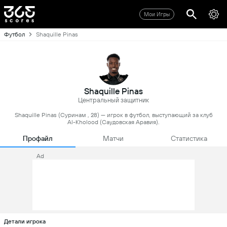
Мои Игры
Футбол
Shaquille Pinas
Shaquille Pinas
Центральный защитник
Shaquille Pinas (Суринам , 28) — игрок в футбол, выступающий за клуб
Al-Kholood (Саудовская Аравия).
Профайл
Матчи
Статистика
Ad
Детали игрока