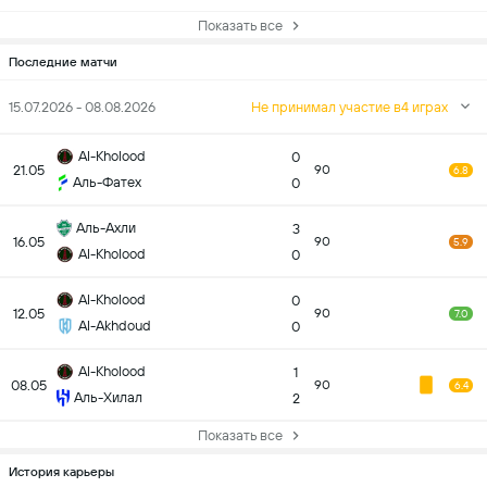
Показать все
Последние матчи
15.07.2026 - 08.08.2026
Не принимал участие в4 играх
Al-Kholood
0
21.05
90
6.8
Аль-Фатех
0
Аль-Ахли
3
16.05
90
5.9
Al-Kholood
0
Al-Kholood
0
12.05
90
7.0
Al-Akhdoud
0
Al-Kholood
1
08.05
90
6.4
Аль-Хилал
2
Показать все
История карьеры