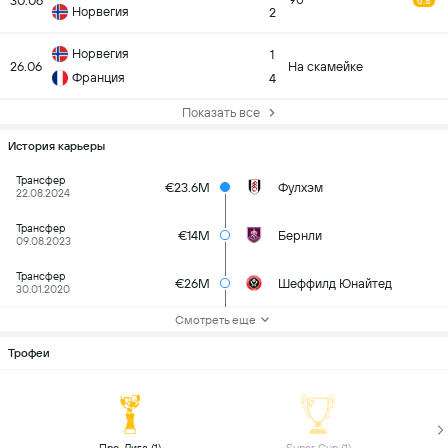
30.06
90
6.5
Норвегия
2
Норвегия
1
26.06
На скамейке
Франция
4
Показать все
История карьеры
Трансфер
€23.6M
Фулхэм
22.08.2024
Трансфер
€14M
Бернли
09.08.2023
Трансфер
€26M
Шеффилд Юнайтед
30.01.2020
Смотреть еще
Трофеи