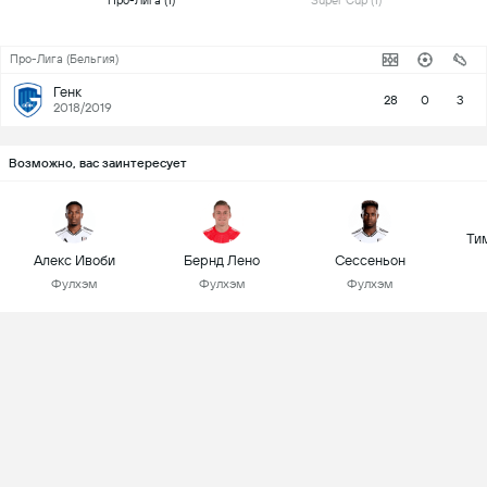
 Про-Лига (1) 
 Super Cup (1) 
Про-Лига (Бельгия)
Генк
28
0
3
2018/2019
Возможно, вас заинтересует
Ти
Алекс Ивоби
Бернд Лено
Сессеньон
Фулхэм
Фулхэм
Фулхэм