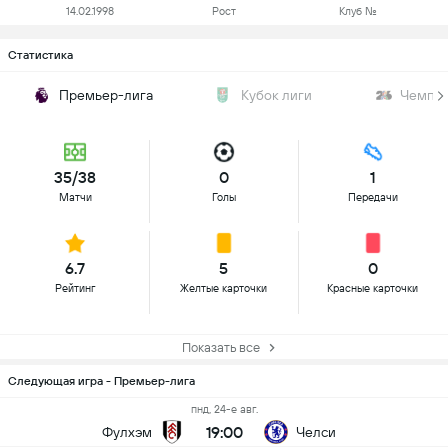
14.02.1998
Рост
Клуб №
Статистика
Премьер-лига
Кубок лиги
Чемпио
35/38
0
1
Матчи
Голы
Передачи
6.7
5
0
Рейтинг
Желтые карточки
Красные карточки
Показать все
Следующая игра - Премьер-лига
пнд, 24-е авг.
19:00
Фулхэм
Челси