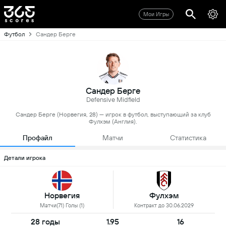
Мои Игры
Футбол
Сандер Берге
Сандер Берге
Defensive Midfield
Сандер Берге (Норвегия, 28) — игрок в футбол, выступающий за клуб
Фулхэм (Англия).
Профайл
Матчи
Статистика
Детали игрока
Норвегия
Фулхэм
Матчи(71) Голы (1)
Контракт до 30.06.2029
28 годы
1.95
16