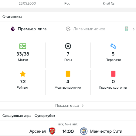
28.05.2000
Рост
Клуб №
Статистика
Премьер-лига
Лига чемпионов
К
33/38
7
5
Матчи
Голы
Передачи
7.2
4
0
Рейтинг
Желтые карточки
Красные карточки
Показать все
Следующая игра - Суперкубок
вск, 16-е авг.
14:00
Арсенал
Манчестер Сити