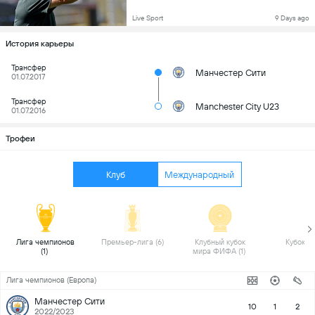
Live Sport
9 Days ago
История карьеры
Трансфер
Манчестер Сити
01.07.2017
Трансфер
Manchester City U23
01.07.2016
Трофеи
Клуб
Международный
 Лига чемпионов 
 Премьер-лига (6) 
 Клубный кубок 
(1) 
мира ФИФА (1) 
Лига чемпионов (Европа)
Манчестер Сити
10
1
2
2022/2023