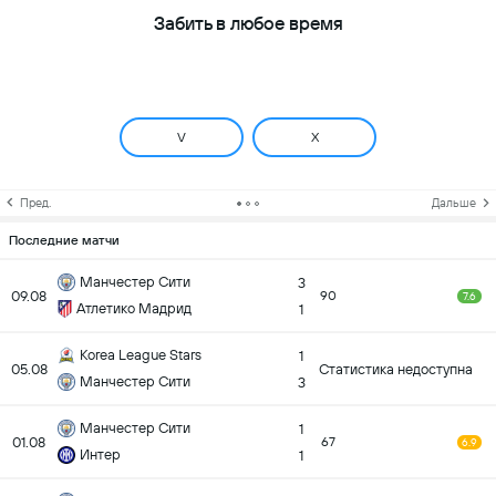
Забить в любое время
V
X
Пред.
Дальше
Последние матчи
Манчестер Сити
3
09.08
90
7.6
Атлетико Мадрид
1
Korea League Stars
1
05.08
Статистика недоступна
Манчестер Сити
3
Манчестер Сити
1
01.08
67
6.9
Интер
1