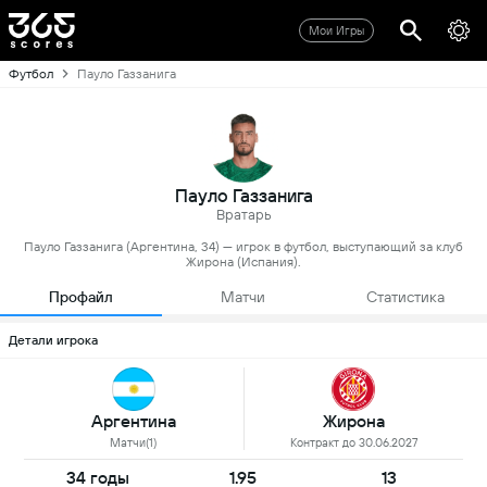
Мои Игры
Футбол
Пауло Газзанига
Пауло Газзанига
Вратарь
Пауло Газзанига (Аргентина, 34) — игрок в футбол, выступающий за клуб
Жирона (Испания).
Профайл
Матчи
Статистика
Детали игрока
Аргентина
Жирона
Матчи(1)
Контракт до 30.06.2027
34 годы
1.95
13