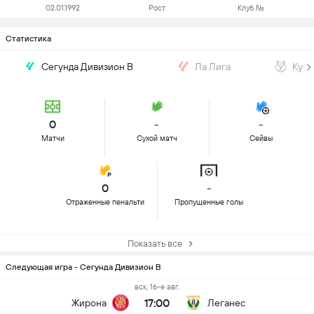
02.01.1992
Рост
Клуб №
Статистика
Сегунда Дивизион B
Ла Лига
Кубо
0
-
-
Матчи
Сухой матч
Сейвы
0
-
Отраженные пенальти
Пропущенные голы
Показать все
Следующая игра - Сегунда Дивизион B
вск, 16-е авг.
17:00
Жирона
Леганес