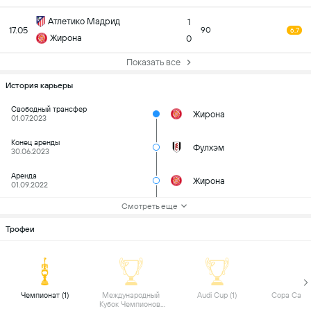
Атлетико Мадрид
1
17.05
90
6.7
Жирона
0
Показать все
История карьеры
Свободный трансфер
Жирона
01.07.2023
Конец аренды
Фулхэм
30.06.2023
Аренда
Жирона
01.09.2022
Смотреть еще
Трофеи
 Чемпионат (1) 
 Международный 
 Audi Cup (1) 
Кубок Чемпионов 