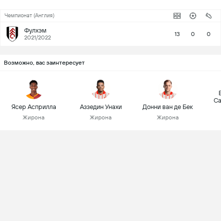
(1) 
Чемпионат (Англия)
Фулхэм
13
0
0
2021/2022
Возможно, вас заинтересует
Са
Ясер Асприлла
Аззедин Унахи
Донни ван де Бек
Жирона
Жирона
Жирона