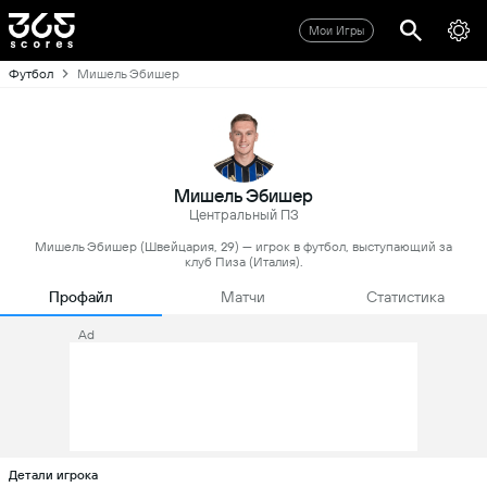
Мои Игры
Футбол
Мишель Эбишер
Мишель Эбишер
Центральный ПЗ
Мишель Эбишер (Швейцария, 29) — игрок в футбол, выступающий за
клуб Пиза (Италия).
Профайл
Матчи
Статистика
Ad
Детали игрока