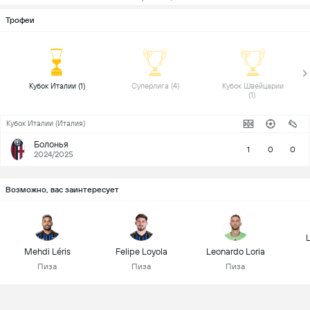
Трофеи
 Кубок Италии (1) 
 Суперлига (4) 
 Кубок Швейцарии 
(1) 
Кубок Италии (Италия)
Болонья
1
0
0
2024/2025
Возможно, вас заинтересует
L
Mehdi Léris
Felipe Loyola
Leonardo Loria
Пиза
Пиза
Пиза