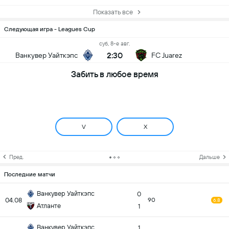
Показать все
Следующая игра - Leagues Cup
суб, 8-е авг.
2:30
Ванкувер Уайткэпс
FC Juarez
Забить в любое время
V
X
Пред.
Дальше
Последние матчи
Ванкувер Уайткэпс
0
04.08
90
6.8
Атланте
1
Ванкувер Уайткэпс
1