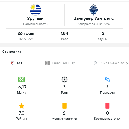
Уругвай
Ванкувер Уайткэпс
Национальность
Контракт до 31.12.2026
26 годы
1.84
2
15.09.1999
Рост
Клуб №
Статистика
МЛС
Leagues Cup
Лига чемпион
16/17
3
2
Матчи
Голы
Передачи
7.0
2
0
Рейтинг
Желтые карточки
Красные карточки