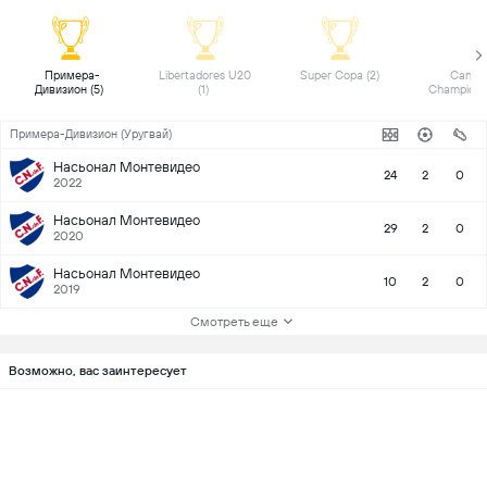
 Примера-
 Libertadores U20 
 Super Copa (2) 
 Canadi
Дивизион (5) 
(1) 
Примера-Дивизион (Уругвай)
Насьонал Монтевидео
24
2
0
2022
Насьонал Монтевидео
29
2
0
2020
Насьонал Монтевидео
10
2
0
2019
Смотреть еще
Возможно, вас заинтересует