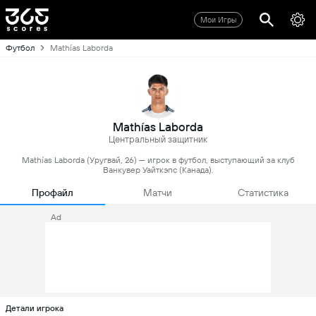
Мои Игры
Футбол
Mathías Laborda
Mathías Laborda
Центральный защитник
Mathías Laborda (Уругвай, 26) — игрок в футбол, выступающий за клуб
Ванкувер Уайткэпс (Канада).
Профайл
Матчи
Статистика
Ad
Детали игрока