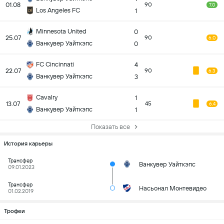
01.08
90
7.0
Los Angeles FC
1
Minnesota United
0
25.07
90
6.0
Ванкувер Уайткэпс
0
FC Cincinnati
4
22.07
90
6.3
Ванкувер Уайткэпс
3
Cavalry
1
13.07
45
6.4
Ванкувер Уайткэпс
1
Показать все
История карьеры
Трансфер
Ванкувер Уайткэпс
09.01.2023
Трансфер
Насьонал Монтевидео
01.02.2019
Трофеи