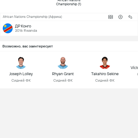
 African Nations 
Championship (1) 
African Nations Championship (Африка)
ДР Конго
2016 Rwanda
Возможно, вас заинтересует
Víc
Joseph Lolley
Rhyan Grant
Takahiro Sekine
Сидней ФК
Сидней ФК
Сидней ФК