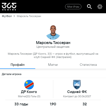
Мои Игры
Футбол
Марсель Тиссеран
Марсель Тиссеран
Центральный защитник
Марсель Тиссеран (ДР Конго, 33) — игрок в футбол, выступающий за
клуб Сидней ФК (Австралия).
Профайл
Матчи
Статистика
Детали игрока
ДР Конго
Сидней ФК
Матчи(23) Голы (0)
Контракт до 30.06.2027
33 годы
1.90
32