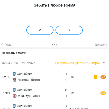
Забить в любое время
V
X
Пред.
Дальше
Последние матчи
02.04.2026 - 29.07.2026
Не принимал участие в10 играх
Сидней ФК
1
22.03
45
5.9
Ньюкасл Джетс
2
Сидней ФК
0
17.03
62
6.5
Мельбурн Харт
1
Сидней ФК
2