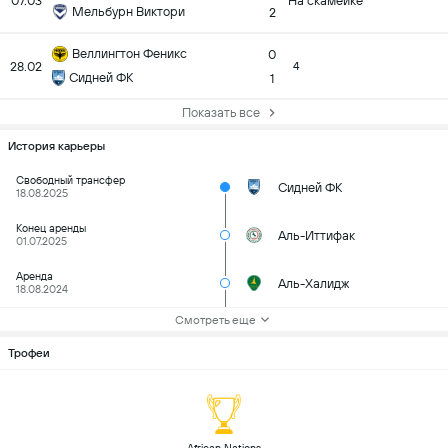
07.03
На скамейке
Мельбурн Виктори
2
Веллингтон Феникс
0
28.02
4
Сидней ФК
1
Показать все
История карьеры
Свободный трансфер
Сидней ФК
18.08.2025
Конец аренды
Аль-Иттифак
01.07.2025
Аренда
Аль-Халидж
18.08.2024
Смотреть еще
Трофеи