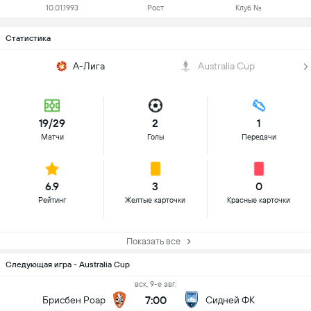
10.01.1993
Рост
Клуб №
Статистика
А-Лига
Australia Cup
19/29
2
1
Матчи
Голы
Передачи
6.9
3
0
Рейтинг
Желтые карточки
Красные карточки
Показать все
Следующая игра - Australia Cup
вск, 9-е авг.
7:00
Брисбен Роар
Сидней ФК