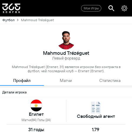
Мои Игры
Футбол
Mahmoud Trézéguet
Mahmoud Trézéguet
Левый форвард
Mahmoud Trézéguet (Египет, 31) является игроком без контракта в
футбол, чей последний клуб — Египет (Египет).
Профайл
Матчи
Статистика
Детали игрока
Египет
Свободный агент
Матчи(84) Голы (24)
31 годы
1.79