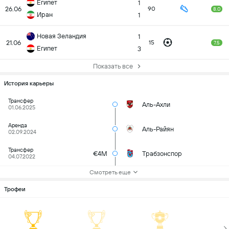
Египет
1
26.06
90
8.0
Иран
1
Новая Зеландия
1
21.06
15
7.5
Египет
3
Показать все
История карьеры
Трансфер
Аль-Ахли
01.06.2025
Аренда
Аль-Райян
02.09.2024
Трансфер
€4M
Трабзонспор
04.07.2022
Смотреть еще
Трофеи