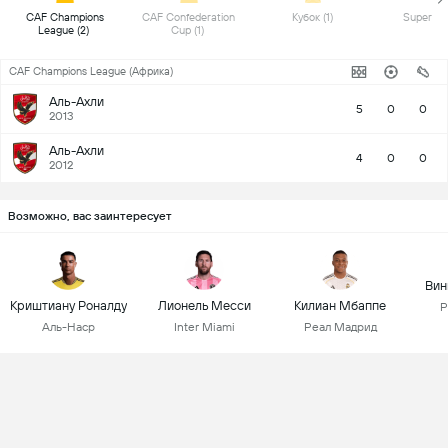
 CAF Champions 
 CAF Confederation 
 Кубок (1) 
League (2) 
Cup (1) 
CAF Champions League (Африка)
Аль-Ахли
5
0
0
2013
Аль-Ахли
4
0
0
2012
Возможно, вас заинтересует
Вин
Криштиану Роналду
Лионель Месси
Килиан Мбаппе
Р
Аль-Наср
Inter Miami
Реал Мадрид