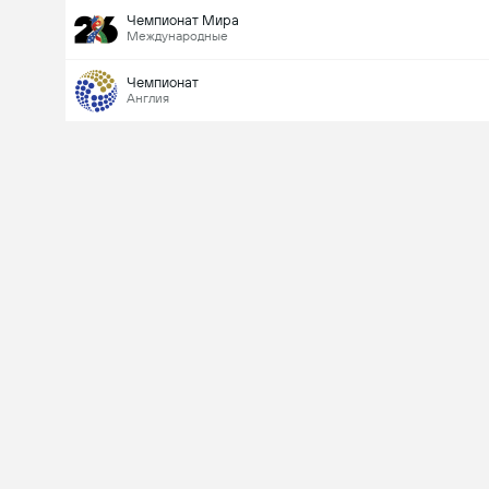
Чемпионат Мира
Международные
Чемпионат
Англия
Last Goalscorer
V
X