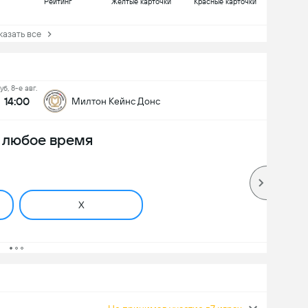
Рейтинг
Желтые карточки
Красные карточки
зать все
уб, 8-е авг.
14:00
Милтон Кейнс Донс
в любое время
X