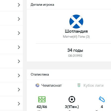
Детали игрока
Шотландия
Матчи(61) Голы (3)
34 годы
08.01.1992
Статистика
Чемпионат
Кубок лиги
42/46
3(1Пен.)
4