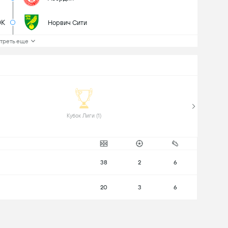
0K
Норвич Сити
треть еще
 Кубок Лиги (1) 
38
2
6
20
3
6