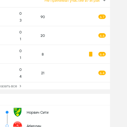
Не принимал участие в7 играх
0
90
6.7
3
0
20
6.6
1
0
8
6.4
1
0
21
6.4
4
зать все
Норвич Сити
Абердин