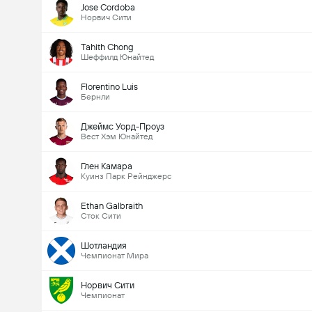
Jose Cordoba
Норвич Сити
Tahith Chong
Шеффилд Юнайтед
Florentino Luis
Бернли
Джеймс Уорд-Проуз
Вест Хэм Юнайтед
Глен Камара
Куинз Парк Рейнджерс
Ethan Galbraith
Сток Сити
Шотландия
Чемпионат Мира
Норвич Сити
Чемпионат