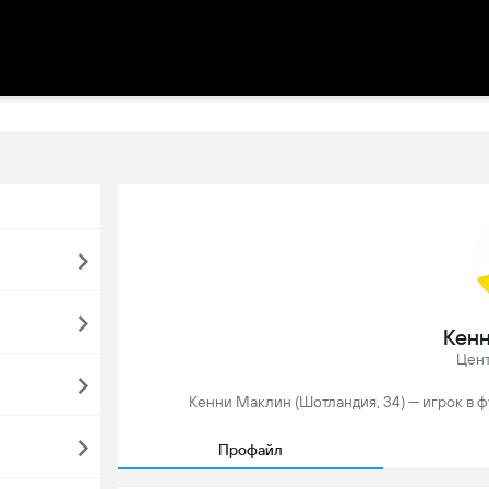
Кен
Цен
Кенни Маклин (Шотландия, 34) — игрок в ф
Профайл