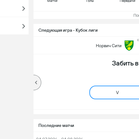
Матчи
Голы
Передачи
Пока
Следующая игра - Кубок лиги
с
Норвич Сити
Забить 
V
Последние матчи