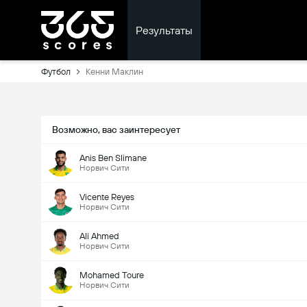
Результаты
Футбол
Кенни Маклин
Возможно, вас заинтересует
Anis Ben Slimane
Норвич Сити
Vicente Reyes
Норвич Сити
Ali Ahmed
Норвич Сити
Mohamed Toure
Норвич Сити