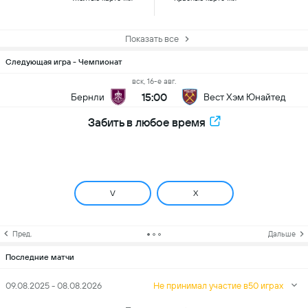
Показать все
Следующая игра - Чемпионат
вск, 16-е авг.
15:00
Бернли
Вест Хэм Юнайтед
Забить в любое время
V
X
Пред.
Дальше
Последние матчи
09.08.2025 - 08.08.2026
Не принимал участие в50 играх