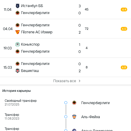
Истанбул ББ
3
11.04
45
6.4
Генчлербирлиги
0
Генчлербирлиги
0
04.04
72
6.0
Гёзтепе АС Измир
2
Коньяспор
1
19.03
4
Генчлербирлиги
0
Генчлербирлиги
0
15.03
8
6.8
Бешикташ
2
Показать все
История карьеры
Свободный трансфер
Генчлербирлиги
21.07.2025
Трансфер
Аль-Фейха
11.08.2023
Трансфер
Адана Демирспор