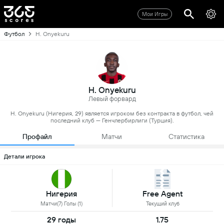
Мои Игры
Футбол
H. Onyekuru
H. Onyekuru
Левый форвард
H. Onyekuru (Нигерия, 29) является игроком без контракта в футбол, чей
последний клуб — Генчлербирлиги (Турция).
Профайл
Матчи
Статистика
Детали игрока
Нигерия
Free Agent
Матчи(7) Голы (1)
Текущий клуб
29 годы
1.75