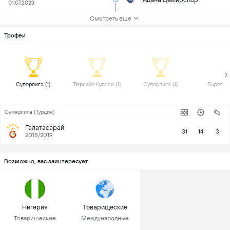
01.07.2023
Смотреть еще
Трофеи
 Суперлига (1) 
 Тюркийе Купаси (1) 
 Суперлига (1) 
Суперлига (Турция)
Галатасарай
31
14
3
2018/2019
Возможно, вас заинтересует
Нигерия
Товарищеские
Товарищеские
Международные