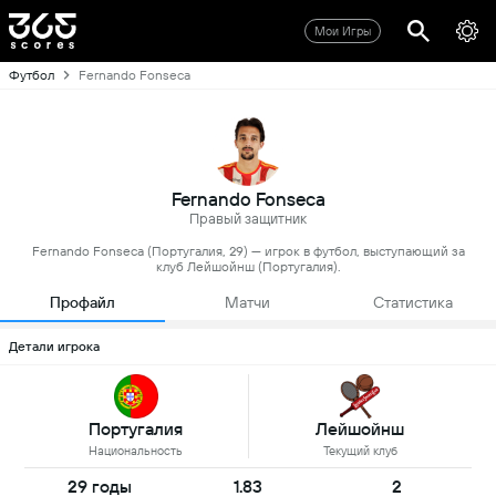
Мои Игры
Футбол
Fernando Fonseca
Fernando Fonseca
Правый защитник
Fernando Fonseca (Португалия, 29) — игрок в футбол, выступающий за
клуб Лейшойнш (Португалия).
Профайл
Матчи
Статистика
Детали игрока
Португалия
Лейшойнш
Национальность
Текущий клуб
29 годы
1.83
2