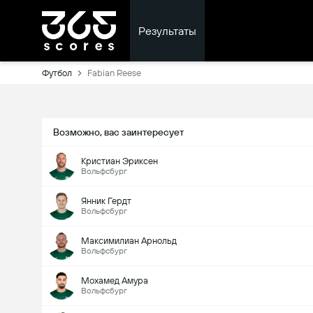
Результаты
Футбол
Fabian Reese
Возможно, вас заинтересует
Кристиан Эриксен
Вольфсбург
Янник Гердт
Вольфсбург
Максимилиан Арнольд
Вольфсбург
Мохамед Амура
Вольфсбург