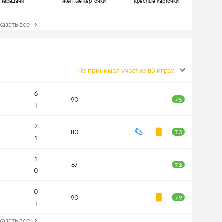
Передачи
Желтые карточки
Красные карточки
зать все
Не принимал участие в3 играх
6
90
7.5
1
2
80
7.3
1
1
67
7.2
0
0
90
7.9
1
зать все