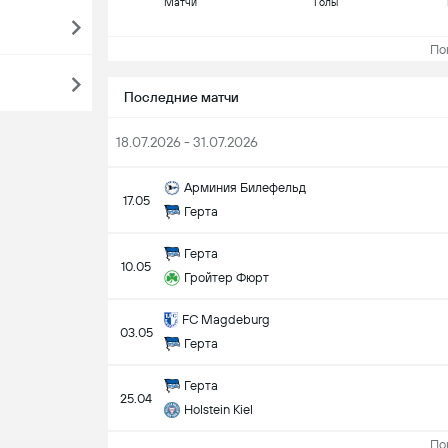
Матчи
Голы
Пока
Последние матчи
18.07.2026 - 31.07.2026
Арминия Билефельд
17.05
Герта
Герта
10.05
Гройтер Фюрт
FC Magdeburg
03.05
Герта
Герта
25.04
Holstein Kiel
Пока