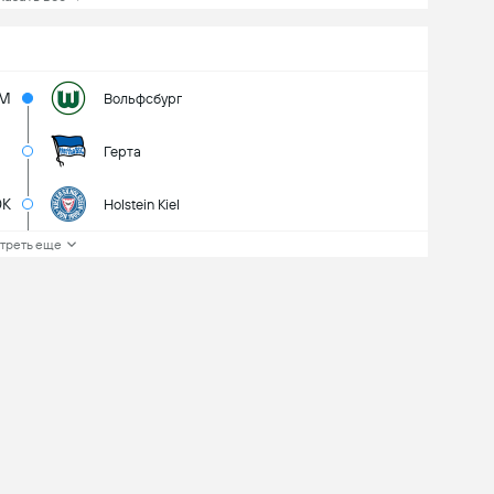
M
Вольфсбург
Герта
0K
Holstein Kiel
треть еще