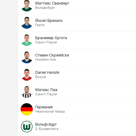
Маттиас Сванберг
Вольфсбург
Йосип Брекало
Герта
Бранимир Хргота
Санкт-Паули
Стивен Скржибски
Holstein Kiel
Daniel Hanslik
Бохум
Матиас Лаж
Санкт-Паули
Германия
Чемпионат Мира
Вольфсбург
2. Бундеслига