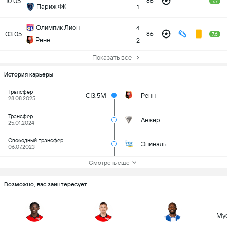
10.05
86
7.7
Париж ФК
1
Олимпик Лион
4
03.05
86
7.6
Ренн
2
Показать все
История карьеры
Трансфер
€13.5M
Ренн
28.08.2025
Трансфер
Анжер
25.01.2024
Свободный трансфер
Эпиналь
06.07.2023
Смотреть еще
Возможно, вас заинтересует
Му