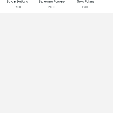
Бриль Эмболо
Валентин Ронжье
Seko Fofana
Ренн
Ренн
Ренн