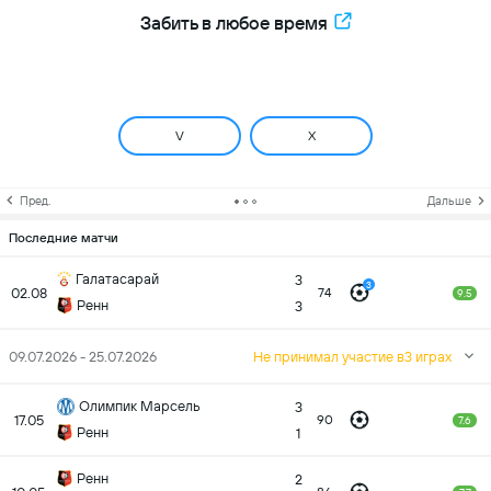
Забить в любое время
V
X
Пред.
Дальше
Последние матчи
Галатасарай
3
3
02.08
74
9.5
Ренн
3
09.07.2026 - 25.07.2026
Не принимал участие в3 играх
Олимпик Марсель
3
17.05
90
7.6
Ренн
1
Ренн
2