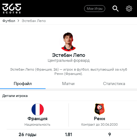
Мои Игры
Футбол
Эстебан Лепо
Эстебан Лепо
Центральный форвард
Эстебан Лепо (Франция, 26) — игрок в футбол, выступающий за клуб
Ренн (Франция).
Профайл
Матчи
Статистика
Детали игрока
Франция
Ренн
Национальность
Контракт до 30.06.2030
26 годы
1.81
9