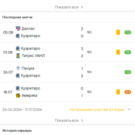
Показать все
Последние матчи
Даллас
2
05.08
90
7.0
Куэретаро
0
Куэретаро
3
01.08
90
7.3
Тигрес УАНЛ
2
Пачука
1
26.07
90
7.0
Куэретаро
2
Куэретаро
0
18.07
90
5.7
Америка
1
26.06.2026 - 11.07.2026
Не принимал участие в3 играх
Показать все
История карьеры