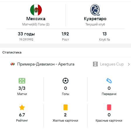
Мексика
Куэретаро
Матчи(65) Голы (2)
Текущий клуб
33 годы
1.92
13
19.09.1992
Рост
Клуб №
Статистика
Примера-Дивизион - Apertura
Leagues Cup
3/3
0
0
Матчи
Голы
Передачи
6.7
2
0
Рейтинг
Желтые карточки
Красные карточки