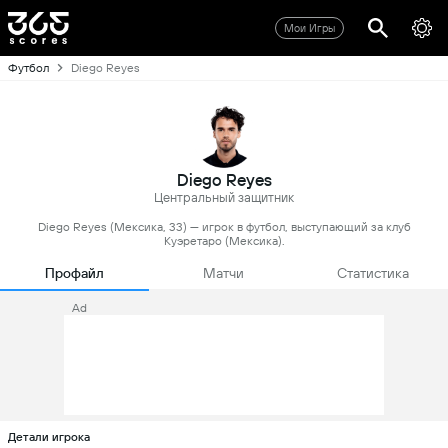
Мои Игры
Футбол
Diego Reyes
Diego Reyes
Центральный защитник
Diego Reyes (Мексика, 33) — игрок в футбол, выступающий за клуб
Куэретаро (Мексика).
Профайл
Матчи
Статистика
Ad
Детали игрока