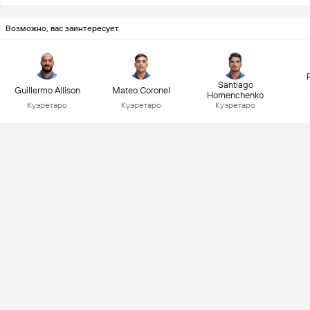
Возможно, вас заинтересует
Santiago
Guillermo Allison
Mateo Coronel
Homenchenko
Куэретаро
Куэретаро
Куэретаро