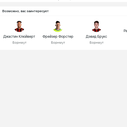
Возможно, вас заинтересует
Р
Джастин Клюйверт
Фрейзер Форстер
Дэвид Брукс
Борнмут
Борнмут
Борнмут