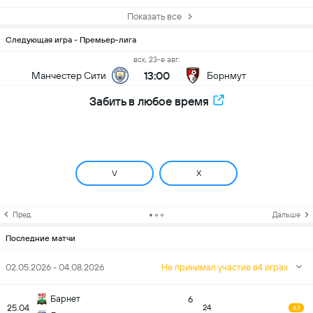
Показать все
Следующая игра - Премьер-лига
вск, 23-е авг.
13:00
Манчестер Сити
Борнмут
Забить в любое время
V
X
Пред.
Дальше
Последние матчи
02.05.2026 - 04.08.2026
Не принимал участие в4 играх
Барнет
6
25.04
24
6.1