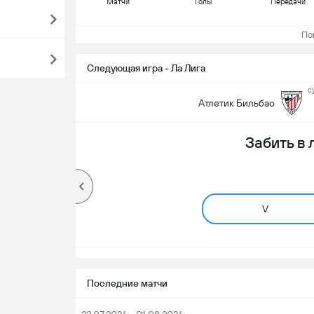
Матчи
Голы
Передачи
Пока
Следующая игра - Ла Лига
с
Атлетик Бильбао
Забить в
V
Последние матчи