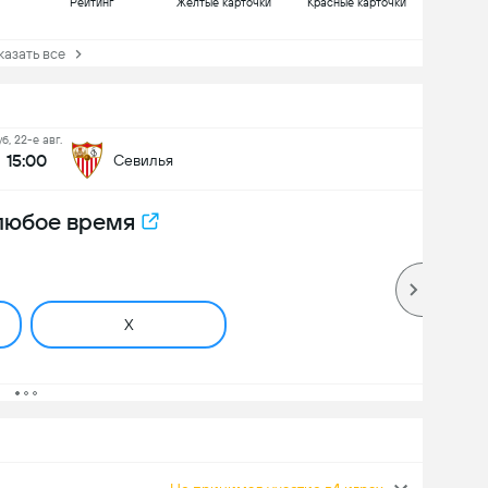
Рейтинг
Желтые карточки
Красные карточки
зать все
уб, 22-е авг.
15:00
Севилья
 любое время
X