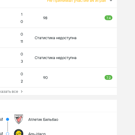
Не принимал участие в4 играх
1
98
7.4
0
0
Статистика недоступна
11
0
Статистика недоступна
3
0
90
7.2
2
зать все
7M
Атлетик Бильбао
5M
Аль-Наср