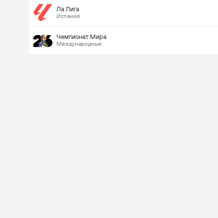
Ла Лига
Испания
Чемпионат Мира
Международные
Last Goalscorer
V
X