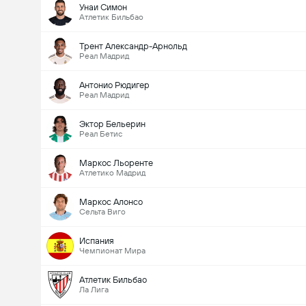
Унаи Симон
Атлетик Бильбао
Трент Александр-Арнольд
Реал Мадрид
Антонио Рюдигер
Реал Мадрид
Эктор Бельерин
Реал Бетис
Маркос Льоренте
Атлетико Мадрид
Маркос Алонсо
Сельта Виго
Испания
Чемпионат Мира
Атлетик Бильбао
Ла Лига