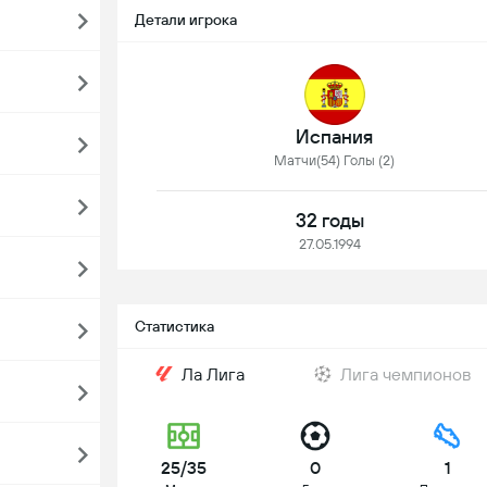
Детали игрока
Испания
Матчи(54) Голы (2)
32 годы
27.05.1994
Статистика
Ла Лига
Лига чемпионов
25/35
0
1