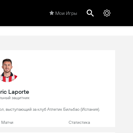
Мои Игры
ic Laporte
льный защитник
бол, выступающий за клуб Атлетик Бильбао (Испания).
Матчи
Статистика