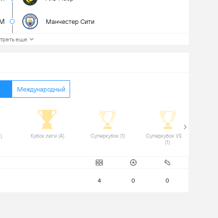
5M
Манчестер Сити
треть еще
Международный
 Кубок ФА (2) 
 Кубок лиги (4) 
 Суперкубок (1) 
 Суперкубок УЕФА 
(1) 
4
0
0