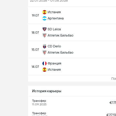
22.07.2026 - 01.08.2026
Испания
19.07
Аргентина
SD Leioa
18.07
Атлетик Бильбао
CD Derio
15.07
Атлетик Бильбао
Франция
14.07
Испания
Пока
История карьеры
Трансфер
€1
11.09.2025
Трансфер
€27.