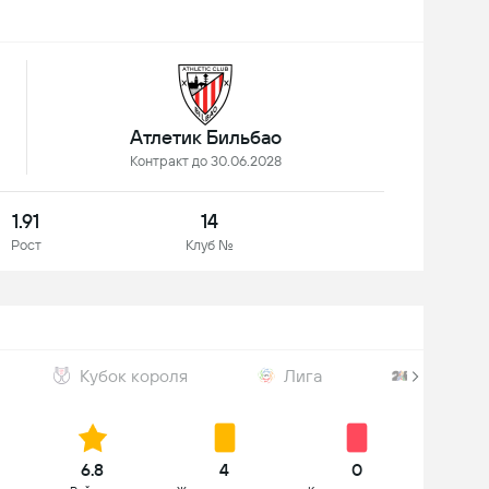
Атлетик Бильбао
Контракт до 30.06.2028
1.91
14
Рост
Клуб №
Кубок короля
Лига
Чемпион
6.8
4
0