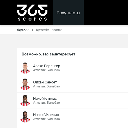
Результаты
Футбол
Aymeric Laporte
Возможно, вас заинтересует
Алекс Беренгер
Атлетик Бильбао
Оихан Сансет
Атлетик Бильбао
Нико Уильямс
Атлетик Бильбао
Инаки Уильямс
Атлетик Бильбао