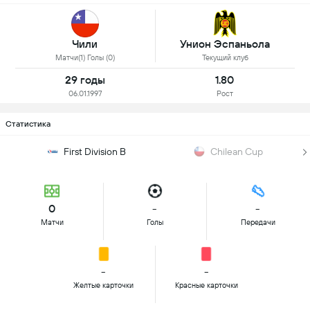
Чили
Унион Эспаньола
Матчи(1) Голы (0)
Текущий клуб
29 годы
1.80
06.01.1997
Рост
Статистика
First Division B
Chilean Cup
0
-
-
Матчи
Голы
Передачи
-
-
Желтые карточки
Красные карточки