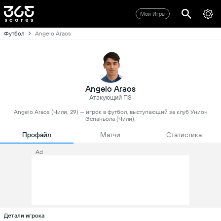
Мои Игры
Футбол
Angelo Araos
Angelo Araos
Атакующий ПЗ
Angelo Araos (Чили, 29) — игрок в футбол, выступающий за клуб Унион
Эспаньола (Чили).
Профайл
Матчи
Статистика
Ad
Детали игрока