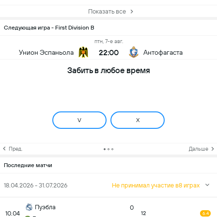
Показать все
Следующая игра - First Division B
птн, 7-е авг.
22:00
Унион Эспаньола
Антофагаста
Забить в любое время
V
X
Пред.
Дальше
Последние матчи
18.04.2026 - 31.07.2026
Не принимал участие в8 играх
Пуэбла
0
10.04
12
6.4