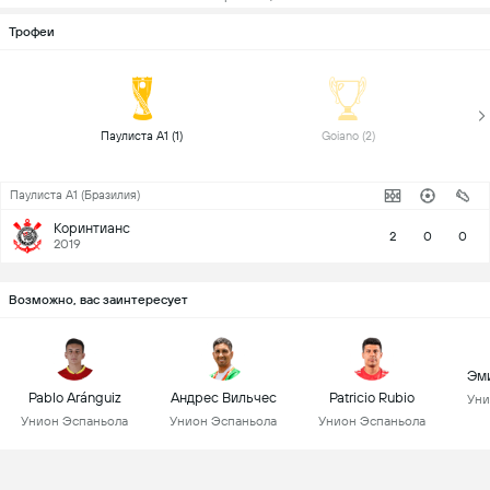
Трофеи
 Паулиста А1 (1) 
 Goiano (2) 
Паулиста А1 (Бразилия)
Коринтианс
2
0
0
2019
Возможно, вас заинтересует
Эми
Pablo Aránguiz
Андрес Вильчес
Patricio Rubio
Уни
Унион Эспаньола
Унион Эспаньола
Унион Эспаньола