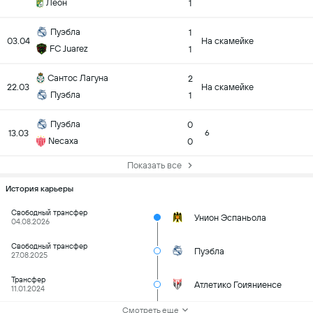
Леон
1
Пуэбла
1
03.04
На скамейке
FC Juarez
1
Сантос Лагуна
2
22.03
На скамейке
Пуэбла
1
Пуэбла
0
13.03
6
Necaxa
0
Показать все
История карьеры
Свободный трансфер
Унион Эспаньола
04.08.2026
Свободный трансфер
Пуэбла
27.08.2025
Трансфер
Атлетико Гоияниенсе
11.01.2024
Смотреть еще