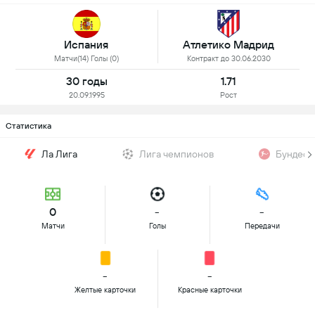
Испания
Атлетико Мадрид
Матчи(14) Голы (0)
Контракт до 30.06.2030
30 годы
1.71
20.09.1995
Рост
Статистика
Ла Лига
Лига чемпионов
Бундесл
0
-
-
Матчи
Голы
Передачи
-
-
Желтые карточки
Красные карточки