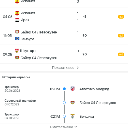
Испания
3
Испания
1
04.06
45
6.7
Ирак
1
Байер 04 Леверкузен
1
16.05
90
6.7
Гамбург
1
Штутгарт
3
09.05
90
6.6
Байер 04 Леверкузен
1
Показать все
История карьеры
Трансфер
€20M
Атлетико Мадрид
30.06.2026
Свободный трансфер
Байер 04 Леверкузен
01.07.2023
Трансфер
€2.1M
Бенфика
04.01.2016
Смотреть еще