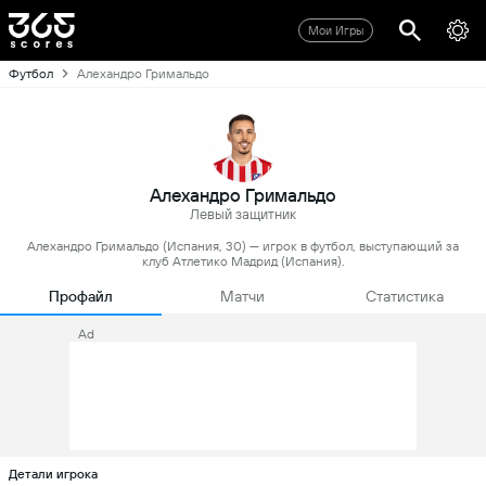
Мои Игры
Футбол
Алехандро Гримальдо
Алехандро Гримальдо
Левый защитник
Алехандро Гримальдо (Испания, 30) — игрок в футбол, выступающий за
клуб Атлетико Мадрид (Испания).
Профайл
Матчи
Статистика
Ad
Детали игрока