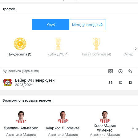
Трофеи
Клуб
Международный
 Бундеслига (1) 
 Кубок ДФБ (1) 
 Лига Португезе (4) 
Бундеслига (Германия)
Байер 04 Леверкузен
33
10
13
2023/2024
Возможно, вас заинтересует
Хосе Мария
Джулиан Альварес
Маркос Льоренте
Атл
Хименес
Атлетико Мадрид
Атлетико Мадрид
Атлетико Мадрид